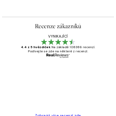
Recenze zákazníků
VYNIKAJÍCÍ
4.4 z 5 hvězdiček
Na základě 108386 recenzí.
Podívejte se zde na některé z recenzí.
Ověřený kupující
Recenze
zákazníků
Perfection
3 dub
Lucia D
Zobrazit více recenzí zde