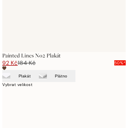
images
Painted Lines No2 Plakát
92 Kč
184 Kč
50%*
Plakát
Plátno
Vybrat velikost