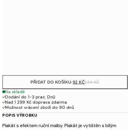
161
21x30 cm
32
249,50
30x40 cm
49
462,50
50x70 cm
92
Frame
options
PŘIDAT DO KOŠÍKU
-
92 KČ
184 KČ
Na skladě
Dodání do 1-3 prac. Dnů
Nad 1 299 Kč doprava zdarma.
Možnost vrácení zboží do 90 dnů
POPIS VÝROBKU
Plakát s efektem ruční malby. Plakát je vytištěn s bílým