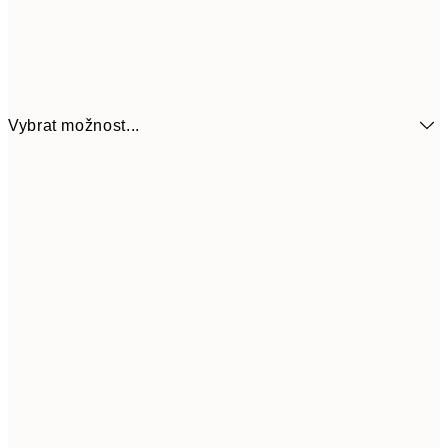
Vybrat možnost...
92
13x18 cm
18