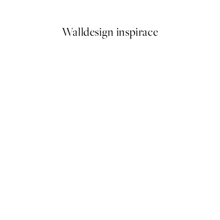
Od 161 Kč
322 Kč
Walldesign inspirace