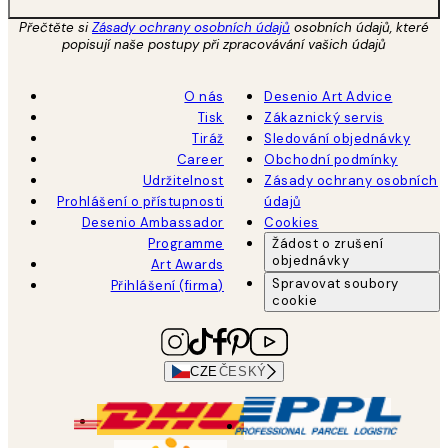
Přečtěte si
Zásady ochrany osobních údajů
osobních údajů, které
popisují naše postupy při zpracovávání vašich údajů
O nás
Desenio Art Advice
Tisk
Zákaznický servis
Tiráž
Sledování objednávky
Career
Obchodní podmínky
Udržitelnost
Zásady ochrany osobních
Prohlášení o přístupnosti
údajů
Desenio Ambassador
Cookies
Programme
Žádost o zrušení
objednávky
Art Awards
Spravovat soubory
Přihlášení (firma)
cookie
CZE
ČESKÝ