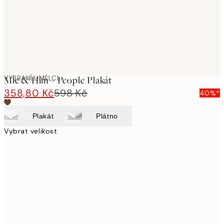
VYBRANÍ UMĚLCI
Mie & Him - People Plakát
358,80 Kč
598 Kč
40%*
Plakát
Plátno
Vybrat velikost