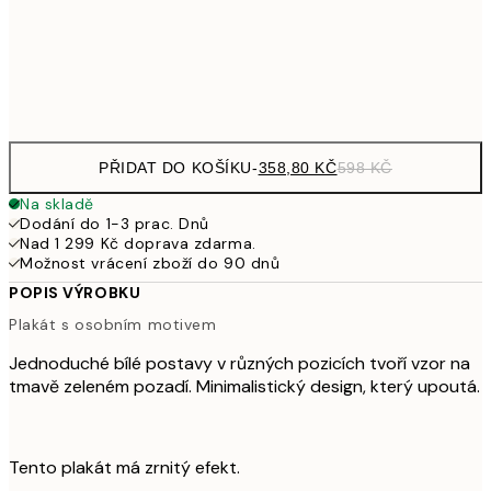
97
Frame
options
PŘIDAT DO KOŠÍKU
-
358,80 KČ
598 KČ
Na skladě
Dodání do 1-3 prac. Dnů
Nad 1 299 Kč doprava zdarma.
Možnost vrácení zboží do 90 dnů
POPIS VÝROBKU
Plakát s osobním motivem
Jednoduché bílé postavy v různých pozicích tvoří vzor na
tmavě zeleném pozadí. Minimalistický design, který upoutá.
Tento plakát má zrnitý efekt.