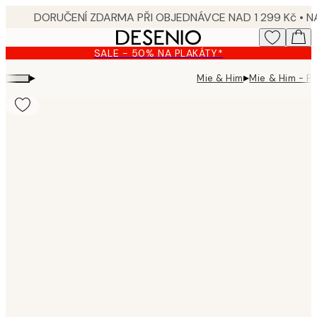
Skip
to
main
SALE - 50% NA PLAKÁTY*
content.
▸
▸
Mie & Him
Mie & Him - Pe
Product
images