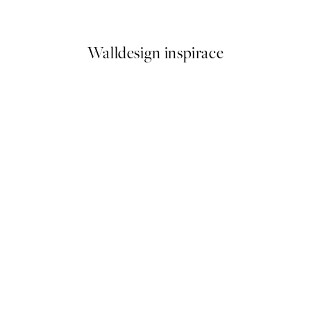
Od 161 Kč
322 Kč
Walldesign inspirace