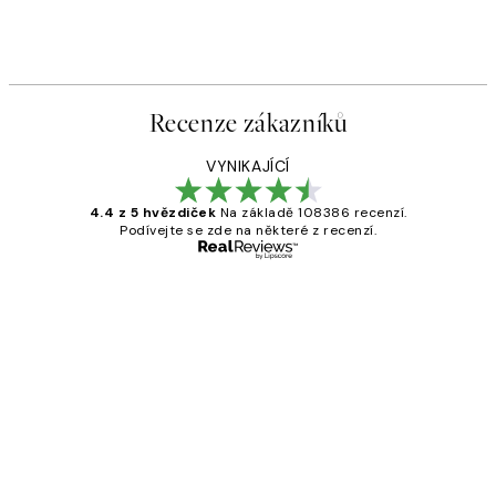
Recenze zákazníků
VYNIKAJÍCÍ
4.4 z 5 hvězdiček
Na základě 108386 recenzí.
Podívejte se zde na některé z recenzí.
Ověřený kupující
Recenze
zákazníků
Perfection
3 dub
Lucia D