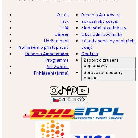
O nás
Desenio Art Advice
Tisk
Zákaznický servis
Tiráž
Sledování objednávky
Career
Obchodní podmínky
Udržitelnost
Zásady ochrany osobních
Prohlášení o přístupnosti
údajů
Desenio Ambassador
Cookies
Programme
Žádost o zrušení
objednávky
Art Awards
Spravovat soubory
Přihlášení (firma)
cookie
CZE
ČESKÝ