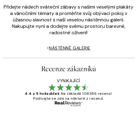
Přidejte nádech sváteční zábavy s našimi veselými plakáty
a vánočními tématy a proměňte svůj obývací pokoj v
úžasnou slavnost s naší veselou nástěnnou galerii.
Nakupujte nyní a dodejte svému prostoru barevné,
radostné oživení!
NÁSTĚNNÉ GALERIE
Recenze zákazníků
VYNIKAJÍCÍ
4.4 z 5 hvězdiček
Na základě 108386 recenzí.
Podívejte se zde na některé z recenzí.
Ověřený kupující
Recenze
zákazníků
Perfection