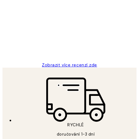
Ověřený kupující
Recenze
zákazníků
Perfection
3 dub
Lucia D
Zobrazit více recenzí zde
RYCHLÉ
doručování 1-3 dní