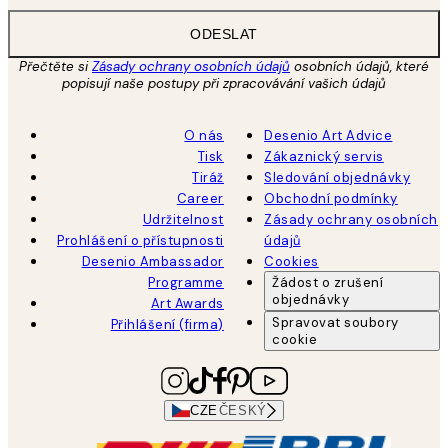
ODESLAT
Přečtěte si
Zásady ochrany osobních údajů
osobních údajů, které
popisují naše postupy při zpracovávání vašich údajů
O nás
Desenio Art Advice
Tisk
Zákaznický servis
Tiráž
Sledování objednávky
Career
Obchodní podmínky
Udržitelnost
Zásady ochrany osobních
Prohlášení o přístupnosti
údajů
Desenio Ambassador
Cookies
Programme
Žádost o zrušení
objednávky
Art Awards
Spravovat soubory
Přihlášení (firma)
cookie
CZE
ČESKÝ