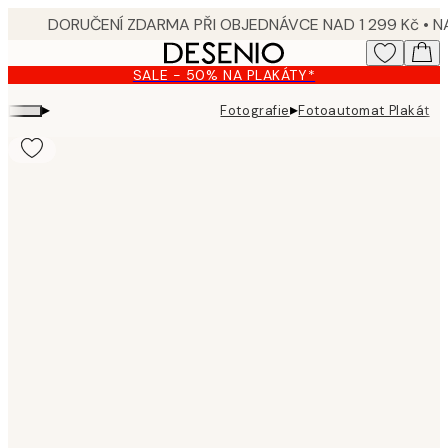
Skip
to
main
SALE - 50% NA PLAKÁTY*
content.
▸
▸
Fotografie
Fotoautomat Plakát
Product
images