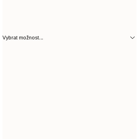
Vybrat možnost...
161
21x30 cm
32