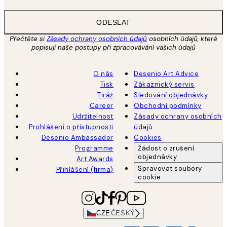
ODESLAT
Přečtěte si
Zásady ochrany osobních údajů
osobních údajů, které
popisují naše postupy při zpracovávání vašich údajů
O nás
Desenio Art Advice
Tisk
Zákaznický servis
Tiráž
Sledování objednávky
Career
Obchodní podmínky
Udržitelnost
Zásady ochrany osobních
Prohlášení o přístupnosti
údajů
Desenio Ambassador
Cookies
Programme
Žádost o zrušení
objednávky
Art Awards
Spravovat soubory
Přihlášení (firma)
cookie
CZE
ČESKÝ