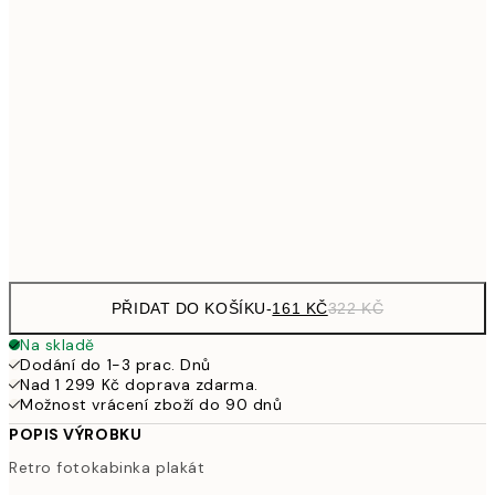
249,50
30x40 cm
49
326,50
40x50 cm
65
462,50
50x70 cm
92
Frame
options
PŘIDAT DO KOŠÍKU
-
161 KČ
322 KČ
Na skladě
Dodání do 1-3 prac. Dnů
Nad 1 299 Kč doprava zdarma.
Možnost vrácení zboží do 90 dnů
POPIS VÝROBKU
Retro fotokabinka plakát