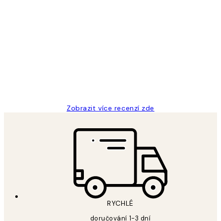
Ověřený kupující
Recenze
zákazníků
Perfection
3 dub
Lucia D
Zobrazit více recenzí zde
RYCHLÉ
doručování 1-3 dní