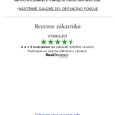
NÁSTĚNNÉ GALERIE DO OBÝVACÍHO POKOJE
Recenze zákazníků
VYNIKAJÍCÍ
4.4 z 5 hvězdiček
Na základě 108386 recenzí.
Podívejte se zde na některé z recenzí.
Ověřený kupující
Recenze
zákazníků
Perfection
3 dub
Lucia D
Zobrazit více recenzí zde