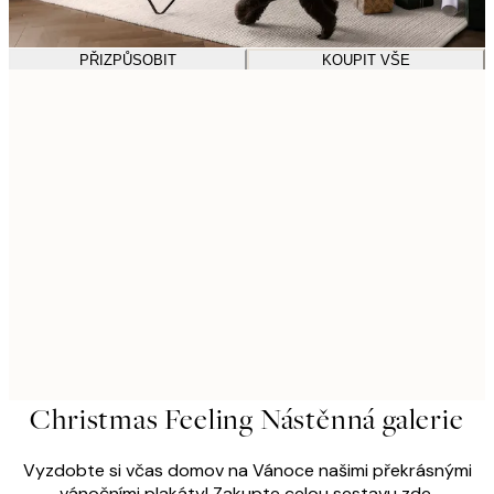
PŘIZPŮSOBIT
KOUPIT VŠE
Christmas Feeling Nástěnná galerie
Vyzdobte si včas domov na Vánoce našimi překrásnými
vánočními plakáty! Zakupte celou sestavu zde.