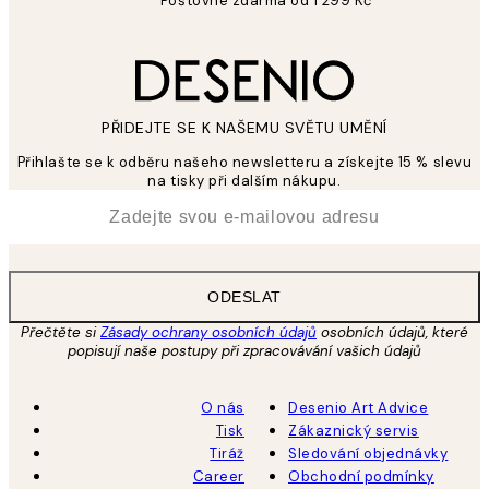
Poštovné zdarma od 1 299 Kč
PŘIDEJTE SE K NAŠEMU SVĚTU UMĚNÍ
Přihlašte se k odběru našeho newsletteru a získejte 15 % slevu
na tisky při dalším nákupu.
*
Email
ODESLAT
Přečtěte si
Zásady ochrany osobních údajů
osobních údajů, které
popisují naše postupy při zpracovávání vašich údajů
O nás
Desenio Art Advice
Tisk
Zákaznický servis
Tiráž
Sledování objednávky
Career
Obchodní podmínky