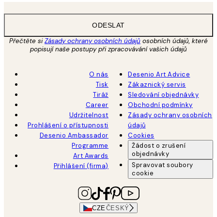
ODESLAT
Přečtěte si
Zásady ochrany osobních údajů
osobních údajů, které
popisují naše postupy při zpracovávání vašich údajů
O nás
Desenio Art Advice
Tisk
Zákaznický servis
Tiráž
Sledování objednávky
Career
Obchodní podmínky
Udržitelnost
Zásady ochrany osobních
Prohlášení o přístupnosti
údajů
Desenio Ambassador
Cookies
Programme
Žádost o zrušení
objednávky
Art Awards
Spravovat soubory
Přihlášení (firma)
cookie
CZE
ČESKÝ