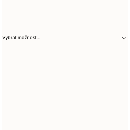
Vybrat možnost...
92
13x18 cm
18