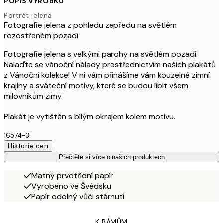
POPIS VÝROBKU
Portrét jelena
Fotografie jelena z pohledu zepředu na světlém
rozostřeném pozadí
Fotografie jelena s velkými parohy na světlém pozadí.
Nalaďte se vánoční nálady prostřednictvím našich plakátů
z Vánoční kolekce! V ní vám přinášíme vám kouzelné zimní
krajiny a sváteční motivy, které se budou líbit všem
milovníkům zimy.
Plakát je vytištěn s bílým okrajem kolem motivu.
16574-3
Historie cen
Přečtěte si více o našich produktech
Matný prvotřídní papír
Vyrobeno ve Švédsku
Papír odolný vůči stárnutí
K RÁMŮM