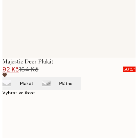
images
Majestic Deer Plakát
92 Kč
184 Kč
50%*
Plakát
Plátno
Vybrat velikost