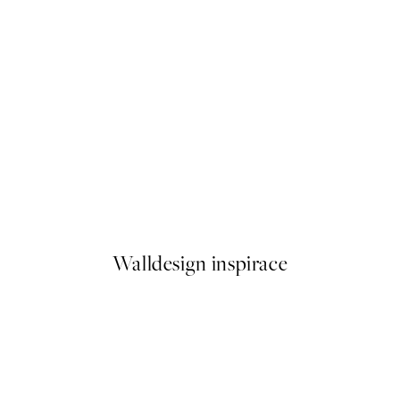
-70%
Outlet
Misty Meadow Tree Plakát
Od 149,70 Kč
499 Kč
Walldesign inspirace