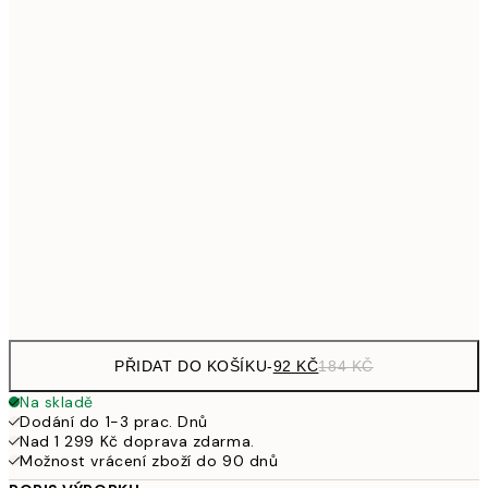
161
21x30 cm
32
249,50
30x40 cm
49
326,50
40x50 cm
65
462,50
50x70 cm
92
Frame
options
PŘIDAT DO KOŠÍKU
-
92 KČ
184 KČ
Na skladě
Dodání do 1-3 prac. Dnů
Nad 1 299 Kč doprava zdarma.
Možnost vrácení zboží do 90 dnů