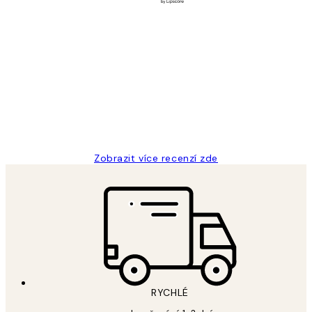
Ověřený kupující
Recenze
zákazníků
Perfection
3 dub
Lucia D
Zobrazit více recenzí zde
RYCHLÉ