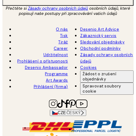
Přečtěte si
Zásady ochrany osobních údajů
osobních údajů, které
popisují naše postupy při zpracovávání vašich údajů
O nás
Desenio Art Advice
Tisk
Zákaznický servis
Tiráž
Sledování objednávky
Career
Obchodní podmínky
Udržitelnost
Zásady ochrany osobních
Prohlášení o přístupnosti
údajů
Desenio Ambassador
Cookies
Programme
Žádost o zrušení
objednávky
Art Awards
Spravovat soubory
Přihlášení (firma)
cookie
CZE
ČESKÝ