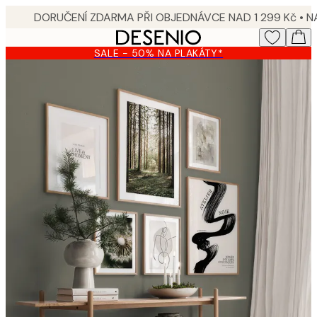
Skip
to
main
SALE - 50% NA PLAKÁTY*
content.