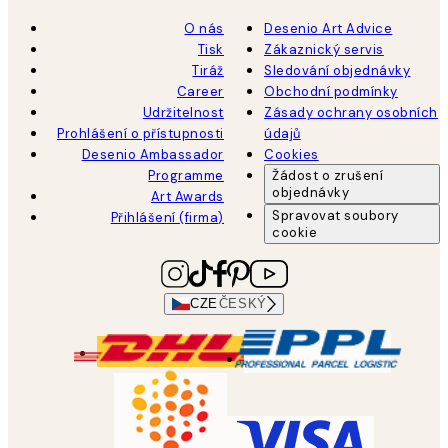
O nás
Desenio Art Advice
Tisk
Zákaznický servis
Tiráž
Sledování objednávky
Career
Obchodní podmínky
Udržitelnost
Zásady ochrany osobních
Prohlášení o přístupnosti
údajů
Desenio Ambassador
Cookies
Programme
Žádost o zrušení
objednávky
Art Awards
Spravovat soubory
Přihlášení (firma)
cookie
CZE
ČESKÝ