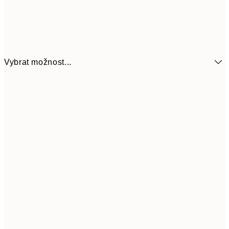
Vybrat možnost...
161
21x30 cm
32