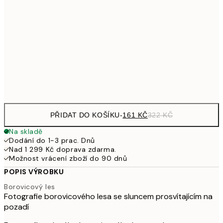
249,50
30x40 cm
49
462,50
50x70 cm
92
Frame
options
PŘIDAT DO KOŠÍKU
-
161 KČ
322 KČ
Na skladě
Dodání do 1-3 prac. Dnů
Nad 1 299 Kč doprava zdarma.
Možnost vrácení zboží do 90 dnů
POPIS VÝROBKU
Borovicový les
Fotografie borovicového lesa se sluncem prosvítajícím na
pozadí