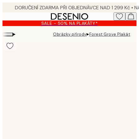
Skip
to
main
SALE - 50% NA PLAKÁTY*
content.
▸
▸
Obrázky přírody
Forest Grove Plakát
Product
images