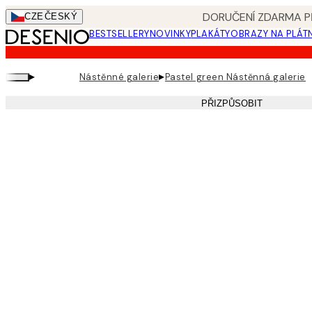
Skip
DORUČENÍ ZDARMA PŘ
CZE
ČESKÝ
to
BESTSELLERY
NOVINKY
PLAKÁTY
OBRAZY NA PLÁT
main
content.
▸
▸
Nástěnné galerie
Pastel green Nástěnná galerie
PŘIZPŮSOBIT