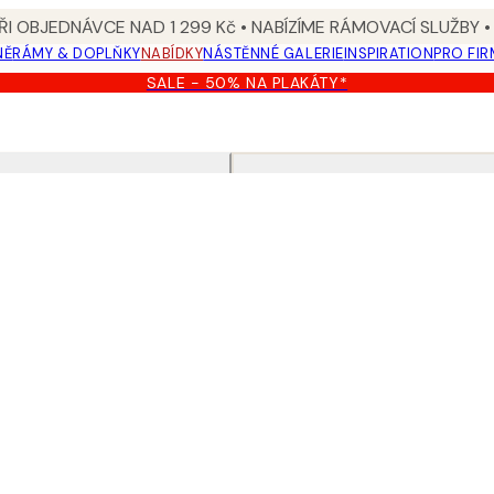
I OBJEDNÁVCE NAD 1 299 Kč • NABÍZÍME RÁMOVACÍ SLUŽBY •
NĚ
RÁMY & DOPLŇKY
NABÍDKY
NÁSTĚNNÉ GALERIE
INSPIRATION
PRO FIR
SALE - 50% NA PLAKÁTY*