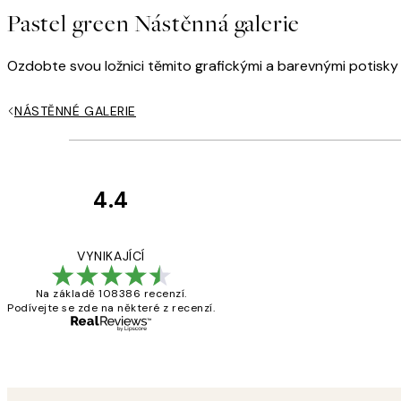
Pastel green Nástěnná galerie
Ozdobte svou ložnici těmito grafickými a barevnými potisky p
NÁSTĚNNÉ GALERIE
4.4
Recenze
zákazníků
Perfection
VYNIKAJÍCÍ
Na základě 108386 recenzí.
Podívejte se zde na některé z recenzí.
3 dub
Lucia D