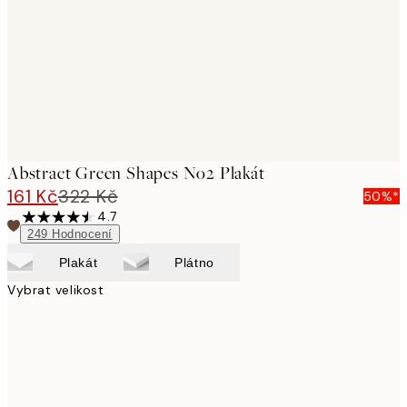
Abstract Green Shapes No2 Plakát
161 Kč
322 Kč
50%*
4.7
249
Hodnocení
Plakát
Plátno
Vybrat velikost