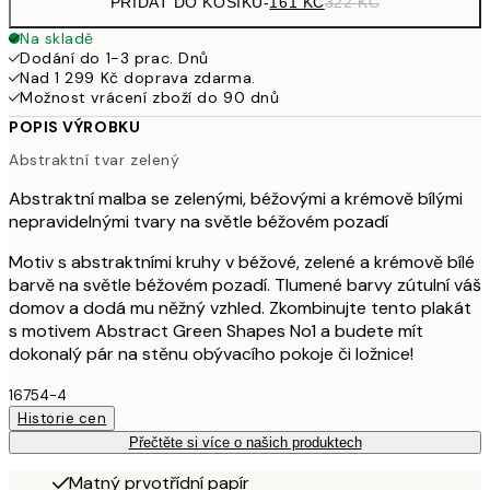
PŘIDAT DO KOŠÍKU
-
161 KČ
322 KČ
Na skladě
Dodání do 1-3 prac. Dnů
Nad 1 299 Kč doprava zdarma.
Možnost vrácení zboží do 90 dnů
POPIS VÝROBKU
Abstraktní tvar zelený
Abstraktní malba se zelenými, béžovými a krémově bílými
nepravidelnými tvary na světle béžovém pozadí
Motiv s abstraktními kruhy v béžové, zelené a krémově bílé
barvě na světle béžovém pozadí. Tlumené barvy zútulní váš
domov a dodá mu něžný vzhled. Zkombinujte tento plakát
s motivem Abstract Green Shapes No1 a budete mít
dokonalý pár na stěnu obývacího pokoje či ložnice!
16754-4
Historie cen
Přečtěte si více o našich produktech
Matný prvotřídní papír