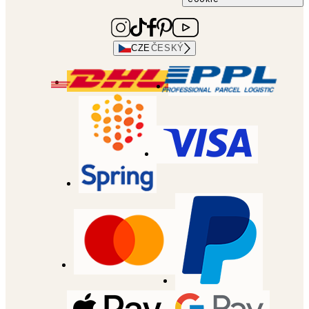
CZE
ČESKÝ