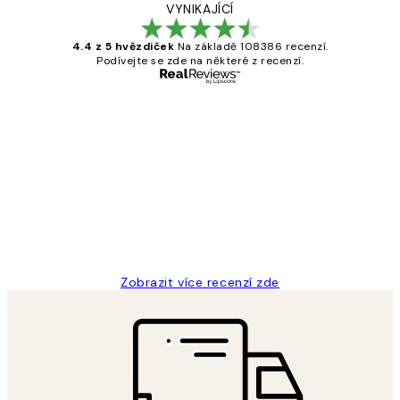
VYNIKAJÍCÍ
4.4 z 5 hvězdiček
Na základě 108386 recenzí.
Podívejte se zde na některé z recenzí.
Ověřený kupující
Recenze
zákazníků
Perfection
3 dub
Lucia D
Zobrazit více recenzí zde