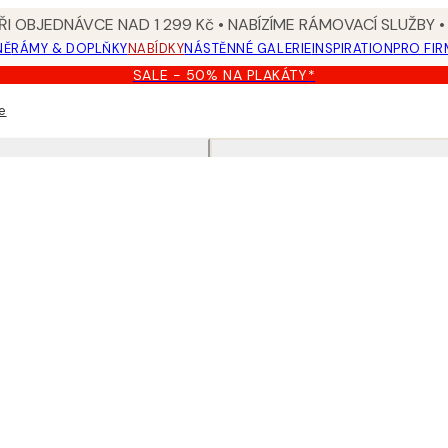
I OBJEDNÁVCE NAD 1 299 Kč • NABÍZÍME RÁMOVACÍ SLUŽBY •
NĚ
RÁMY & DOPLŇKY
NABÍDKY
NÁSTĚNNÉ GALERIE
INSPIRATION
PRO FIR
SALE - 50% NA PLAKÁTY*
e