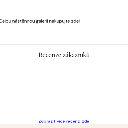
 Celou nástěnnou galerii nakupujte zde!
Recenze zákazníků
Zobrazit více recenzí zde