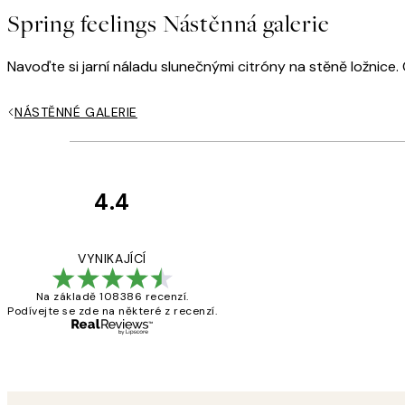
Spring feelings Nástěnná galerie
Navoďte si jarní náladu slunečnými citróny na stěně ložnice.
NÁSTĚNNÉ GALERIE
4.4
Recenze
zákazníků
Perfection
VYNIKAJÍCÍ
Na základě 108386 recenzí.
Podívejte se zde na některé z recenzí.
3 dub
Lucia D