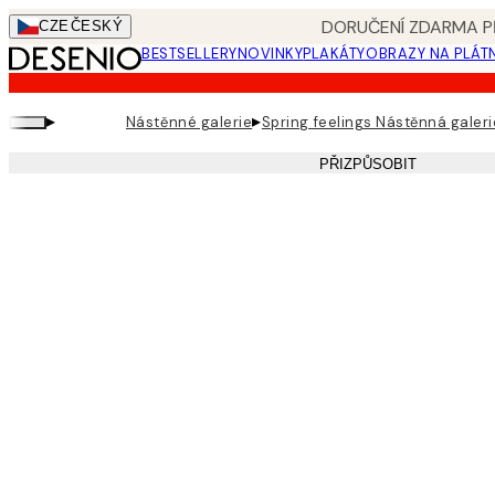
Skip
DORUČENÍ ZDARMA PŘ
CZE
ČESKÝ
to
BESTSELLERY
NOVINKY
PLAKÁTY
OBRAZY NA PLÁT
main
content.
▸
▸
Nástěnné galerie
Spring feelings Nástěnná galeri
PŘIZPŮSOBIT