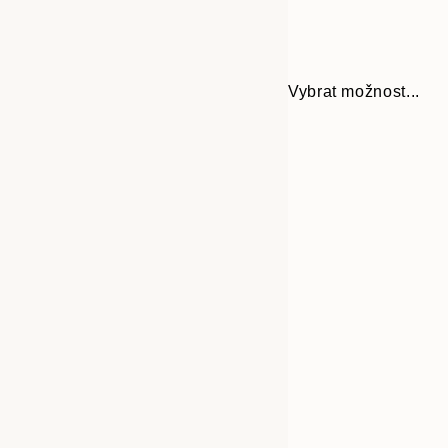
Vybrat možnost...
Frame
30x40 cm
options
40x50 cm