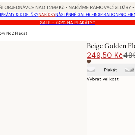
I OBJEDNÁVCE NAD 1 299 Kč • NABÍZÍME RÁMOVACÍ SLUŽBY •
NĚ
RÁMY & DOPLŇKY
NABÍDKY
NÁSTĚNNÉ GALERIE
INSPIRATION
PRO FIR
SALE - 50% NA PLAKÁTY*
ow No2 Plakát
Beige Golden Fl
249,50 Kč
49
Plakát
Vybrat velikost