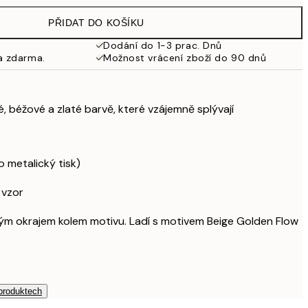
653 Kč
PŘIDAT DO KOŠÍKU
462,50 Kč
925 Kč
Dodání do 1-3 prac. Dnů
a zdarma.
Možnost vrácení zboží do 90 dnů
626,50 Kč
1 253 Kč
1 307,50 Kč
2 615 Kč
é, béžové a zlaté barvě, které vzájemně splývají
o metalický tisk)
 vzor
bílým okrajem kolem motivu. Ladí s motivem Beige Golden Flow
 produktech