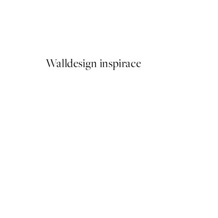
Lemons In Sunlight Poster
Od 161 Kč
322 Kč
Walldesign inspirace