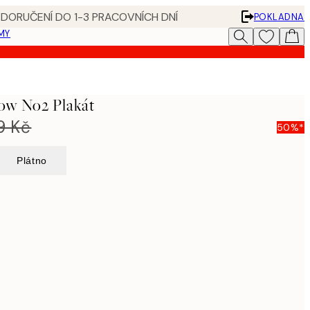
 DORUČENÍ DO 1-3 PRACOVNÍCH DNÍ
POKLADNA
MY
ow No2 Plakát
9 Kč
50%*
Plátno