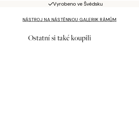
Vyrobeno ve Švédsku
NÁSTROJ NA NÁSTĚNNOU GALERII
K RÁMŮM
Ostatní si také koupili