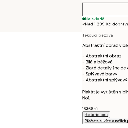
50x70 cm
Na skladě
Nad 1 299 Kč doprav
70x100 cm
Tekoucí béžová
100x150 cm
Abstraktní obraz v bíl
- Abstraktní obraz
- Bílá a béžová
- Zlaté detaily (nejde 
- Splývavé barvy
- Abstraktní splývavý
Plakát je vytištěn s 
No1.
16366-5
Historie cen
Přečtěte si více o našich