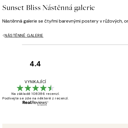
Sunset Bliss Nástěnná galerie
Nástěnná galerie se čtyřmi barevnými postery v růžových, ora
NÁSTĚNNÉ GALERIE
4.4
Recenze
zákazníků
Perfection
VYNIKAJÍCÍ
Na základě 108386 recenzí.
Podívejte se zde na některé z recenzí.
3 dub
Lucia D