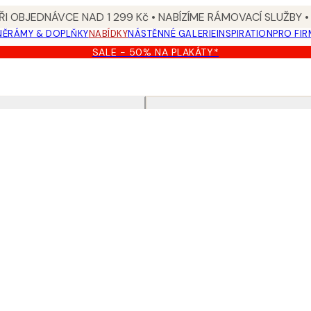
I OBJEDNÁVCE NAD 1 299 Kč • NABÍZÍME RÁMOVACÍ SLUŽBY •
NĚ
RÁMY & DOPLŇKY
NABÍDKY
NÁSTĚNNÉ GALERIE
INSPIRATION
PRO FIR
SALE - 50% NA PLAKÁTY*