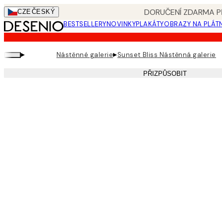
Skip
DORUČENÍ ZDARMA PŘ
CZE
ČESKÝ
to
BESTSELLERY
NOVINKY
PLAKÁTY
OBRAZY NA PLÁT
main
content.
▸
▸
Nástěnné galerie
Sunset Bliss Nástěnná galerie
PŘIZPŮSOBIT