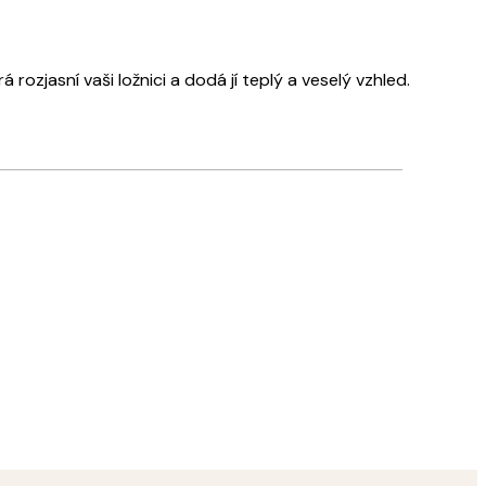
ozjasní vaši ložnici a dodá jí teplý a veselý vzhled.
Ověřený kupující
Rychlé
18 bře
Tereza S