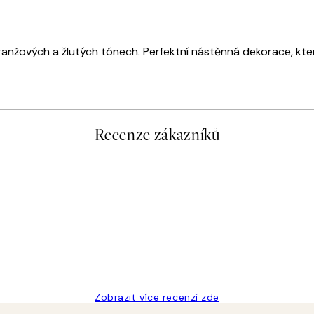
nžových a žlutých tónech. Perfektní nástěnná dekorace, která r
Recenze zákazníků
Zobrazit více recenzí zde