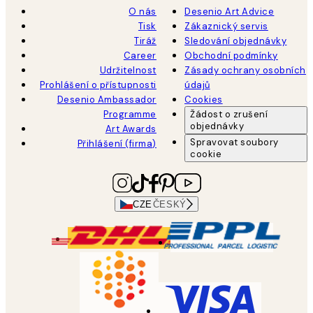
O nás
Desenio Art Advice
Tisk
Zákaznický servis
Tiráž
Sledování objednávky
Career
Obchodní podmínky
Udržitelnost
Zásady ochrany osobních
Prohlášení o přístupnosti
údajů
Desenio Ambassador
Cookies
Programme
Žádost o zrušení
objednávky
Art Awards
Spravovat soubory
Přihlášení (firma)
cookie
CZE
ČESKÝ