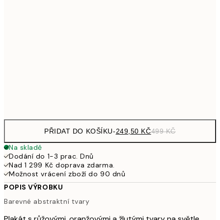
462,50
50x70 cm
92
626,50
70x100 cm
1 25
1 307,50
100x150 cm
2 61
Frame
options
PŘIDAT DO KOŠÍKU
-
249,50 KČ
499 KČ
Na skladě
Dodání do 1-3 prac. Dnů
Nad 1 299 Kč doprava zdarma.
Možnost vrácení zboží do 90 dnů
POPIS VÝROBKU
Barevné abstraktní tvary
Plakát s růžovými, oranžovými a žlutými tvary na světle