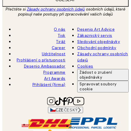
Přečtěte si
Zásady ochrany osobních údajů
osobních údajů, které
popisují naše postupy při zpracovávání vašich údajů
O nás
Desenio Art Advice
Tisk
Zákaznický servis
Tiráž
Sledování objednávky
Career
Obchodní podmínky
Udržitelnost
Zásady ochrany osobních
Prohlášení o přístupnosti
údajů
Desenio Ambassador
Cookies
Programme
Žádost o zrušení
objednávky
Art Awards
Spravovat soubory
Přihlášení (firma)
cookie
CZE
ČESKÝ