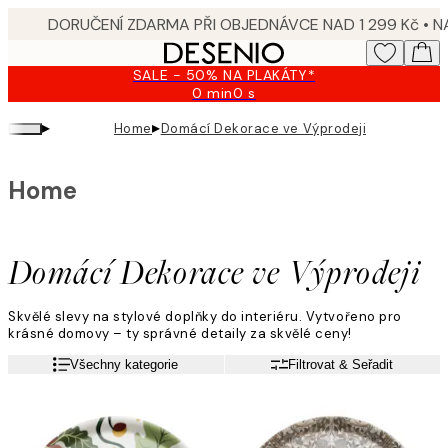
Skip
to
main
SALE - 50% NA PLAKÁTY*
content.
0 min
0 s
Platné
do:
▸
▸
Home
Domácí Dekorace ve Výprodeji
2026-
08-
09
Home
Domácí Dekorace ve Výprodeji
Skvělé slevy na stylové doplňky do interiéru. Vytvořeno pro
krásné domovy – ty správné detaily za skvělé ceny!
Všechny kategorie
Filtrovat & Seřadit