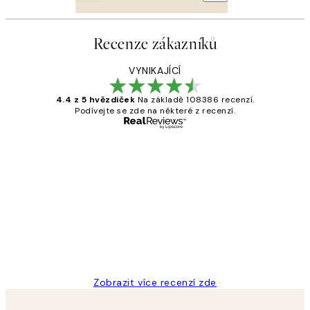
Recenze zákazníků
VYNIKAJÍCÍ
4.4 z 5 hvězdiček
Na základě 108386 recenzí.
Podívejte se zde na některé z recenzí.
Ověřený kupující
Recenze
zákazníků
Perfection
3 dub
Lucia D
Zobrazit více recenzí zde