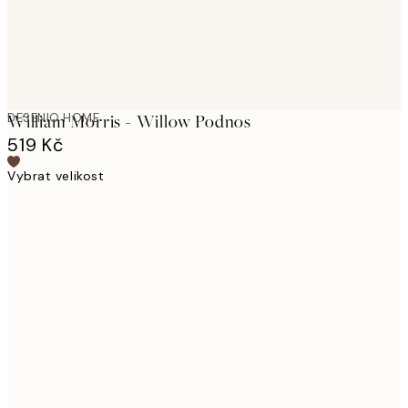
DESENIO HOME
William Morris - Willow Podnos
519 Kč
Vybrat velikost