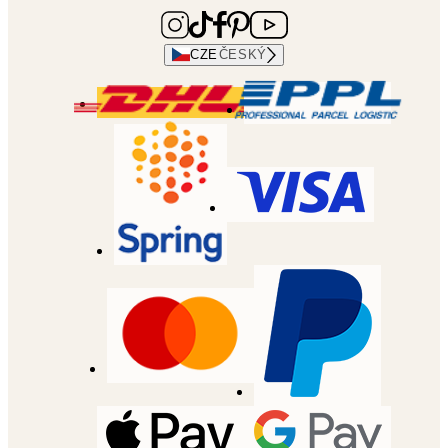
CZE
ČESKÝ