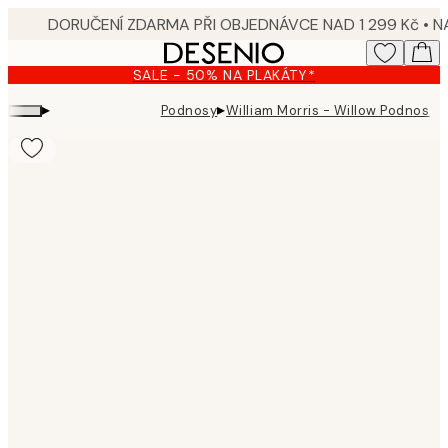
Skip
to
main
SALE - 50% NA PLAKÁTY*
content.
▸
▸
Podnosy
William Morris - Willow Podnos
Product
images