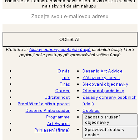
Přihlašte se k odběru našeho newsletteru a získejte 15 % slevu
na tisky při dalším nákupu.
*
Email
ODESLAT
Přečtěte si
Zásady ochrany osobních údajů
osobních údajů, které
popisují naše postupy při zpracovávání vašich údajů
O nás
Desenio Art Advice
Tisk
Zákaznický servis
Tiráž
Sledování objednávky
Career
Obchodní podmínky
Udržitelnost
Zásady ochrany osobních
Prohlášení o přístupnosti
údajů
Desenio Ambassador
Cookies
Programme
Žádost o zrušení
objednávky
Art Awards
Spravovat soubory
Přihlášení (firma)
cookie