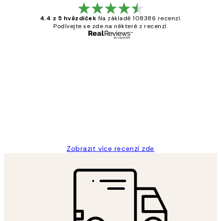
4.4 z 5 hvězdiček
Na základě 108386 recenzí.
Podívejte se zde na některé z recenzí.
Ověřený kupující
Recenze
zákazníků
Perfection
3 dub
Lucia D
Zobrazit více recenzí zde