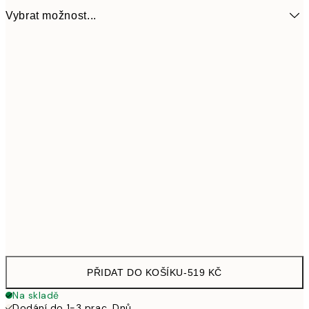
Vybrat možnost...
27x20 cm
519
PŘIDAT DO KOŠÍKU
-
519 KČ
Na skladě
Dodání do 1-3 prac. Dnů