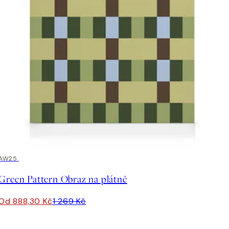
30%*
AW25
Green Pattern Obraz na plátně
Od 888,30 Kč
1 269 Kč