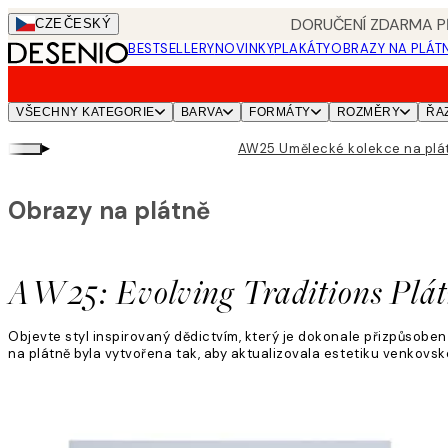
Skip
DORUČENÍ ZDARMA PŘ
CZE
ČESKÝ
to
BESTSELLERY
NOVINKY
PLAKÁTY
OBRAZY NA PLÁT
main
content.
VŠECHNY KATEGORIE
BARVA
FORMÁTY
ROZMĚRY
ŘA
▸
AW25 Umělecké kolekce na plá
Obrazy na plátně
AW25: Evolving Traditions Plá
Objevte styl inspirovaný dědictvím, který je dokonale přizpůsob
na plátně byla vytvořena tak, aby aktualizovala estetiku venko