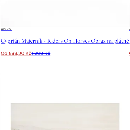
30%*
AW25
Cyprián Majerník - Riders On Horses Obraz na plátně
Od 888,30 Kč
1 269 Kč