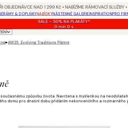
I OBJEDNÁVCE NAD 1 299 Kč • NABÍZÍME RÁMOVACÍ SLUŽBY •
NĚ
RÁMY & DOPLŇKY
NABÍDKY
NÁSTĚNNÉ GALERIE
INSPIRATION
PRO FIR
SALE - 50% NA PLAKÁTY*
0 min
0 s
Platné
ZENÍ
do:
2026-
▸
tně
AW25: Evolving Traditions Plátně
08-
09
tně
en současnému způsobu života. Navržena s myšlenkou na neodolateln
vského domu pro dnešní dobu přidáním nekonvenčního a rozmarného 