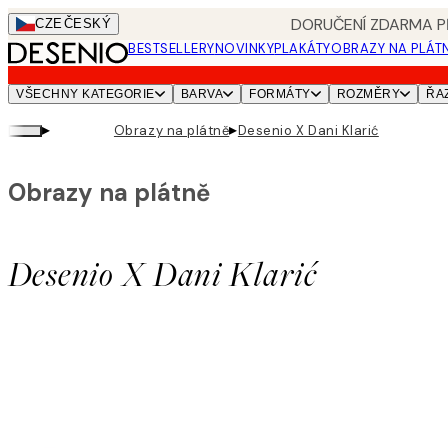
Skip
DORUČENÍ ZDARMA PŘ
CZE
ČESKÝ
to
BESTSELLERY
NOVINKY
PLAKÁTY
OBRAZY NA PLÁT
main
content.
VŠECHNY KATEGORIE
BARVA
FORMÁTY
ROZMĚRY
ŘA
▸
▸
Obrazy na plátně
Desenio X Dani Klarić
Obrazy na plátně
Desenio X Dani Klarić