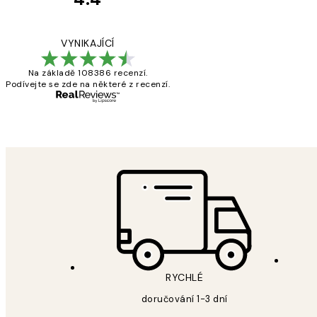
Recenze
zákazníků
Perfection
VYNIKAJÍCÍ
Na základě 108386 recenzí.
Podívejte se zde na některé z recenzí.
3 dub
Lucia D
RYCHLÉ
doručování 1-3 dní