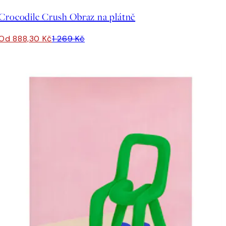
Crocodile Crush Obraz na plátně
Od 888,30 Kč
1 269 Kč