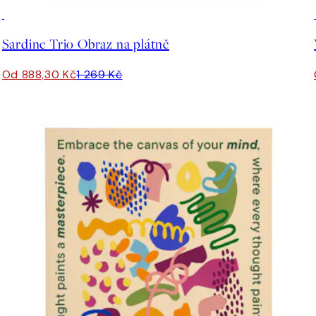
30%*
Sardine Trio Obraz na plátně
Od 888,30 Kč
1 269 Kč