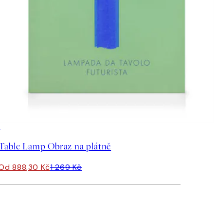
30%*
Table Lamp Obraz na plátně
Od 888,30 Kč
1 269 Kč