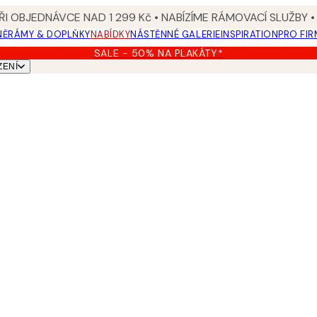
I OBJEDNÁVCE NAD 1 299 Kč • NABÍZÍME RÁMOVACÍ SLUŽBY •
NĚ
RÁMY & DOPLŇKY
NABÍDKY
NÁSTĚNNÉ GALERIE
INSPIRATION
PRO FIR
SALE - 50% NA PLAKÁTY*
ZENÍ