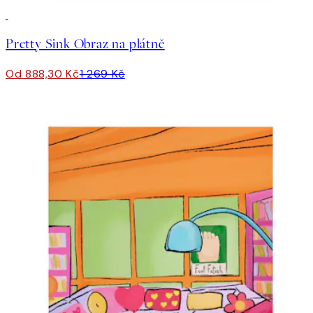
30%*
Pretty Sink Obraz na plátně
Od 888,30 Kč
1 269 Kč