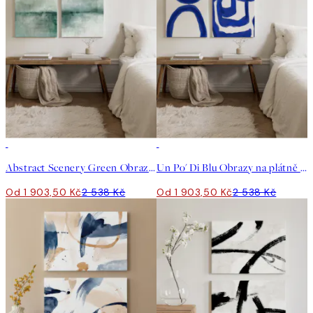
-25%
-25%
Abstract Scenery Green Obrazy na plátně Duo
Un Po' Di Blu Obrazy na plátně Duo
Od 1 903,50 Kč
2 538 Kč
Od 1 903,50 Kč
2 538 Kč