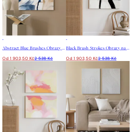
-25%
-25%
Abstract Blue Brushes Obrazy na plátně Duo
Black Brush Strokes Obrazy na plátně Duo
Od 1 903,50 Kč
2 538 Kč
Od 1 903,50 Kč
2 538 Kč