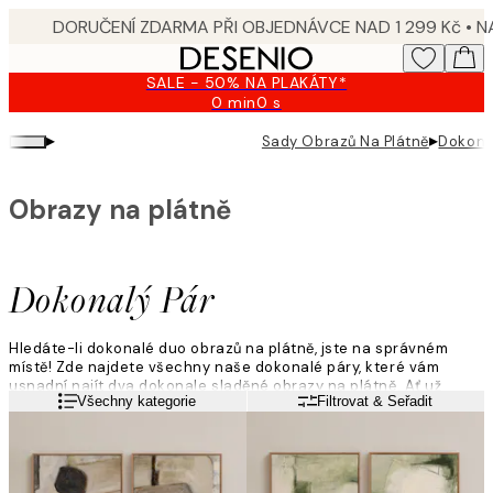
Skip
to
main
SALE - 50% NA PLAKÁTY*
content.
0 min
0 s
Platné
do:
▸
▸
Sady Obrazů Na Plátně
Dokona
2026-
08-
09
Obrazy na plátně
Dokonalý Pár
Hledáte-li dokonalé duo obrazů na plátně, jste na správném
místě! Zde najdete všechny naše dokonalé páry, které vám
usnadní najít dva dokonale sladěné obrazy na plátně. Ať už
Přečtěte si více
Všechny kategorie
Filtrovat & Seřadit
chcete minimalistické duo v tlumených neutrálních tónech,
nebo výrazné obrazy na plátně v zářivých barvách, zde si
můžete vybrat svůj oblíbený pár obrazů na plátně!