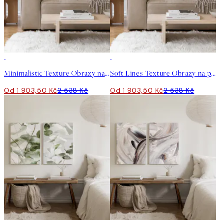
-25%
-25%
Minimalistic Texture Obrazy na plátně Duo
Soft Lines Texture Obrazy na plátně Duo
Od 1 903,50 Kč
2 538 Kč
Od 1 903,50 Kč
2 538 Kč