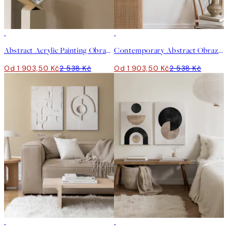
-25%
-25%
Abstract Acrylic Painting Obrazy na plátně Duo
Contemporary Abstract Obrazy na plátně Duo
Od 1 903,50 Kč
2 538 Kč
Od 1 903,50 Kč
2 538 Kč
-25%
-25%