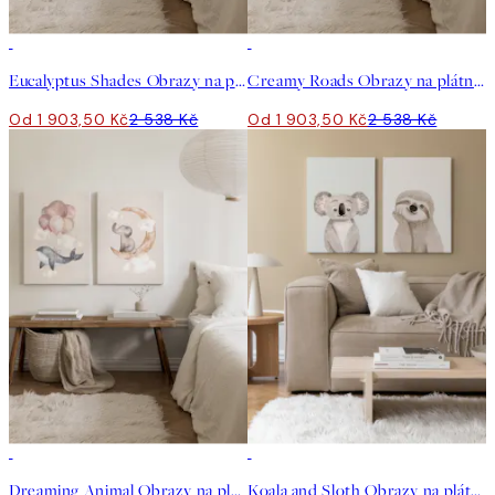
-25%
-25%
Eucalyptus Shades Obrazy na plátně Duo
Creamy Roads Obrazy na plátně Duo
Od 1 903,50 Kč
2 538 Kč
Od 1 903,50 Kč
2 538 Kč
-25%
-25%
Dreaming Animal Obrazy na plátně Duo
Koala and Sloth Obrazy na plátně Duo