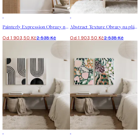
-25%
-25%
Painterly Expression Obrazy na plátně Duo
Abstract Texture Obrazy na plátně Duo
Od 1 903,50 Kč
2 538 Kč
Od 1 903,50 Kč
2 538 Kč
-25%
-25%