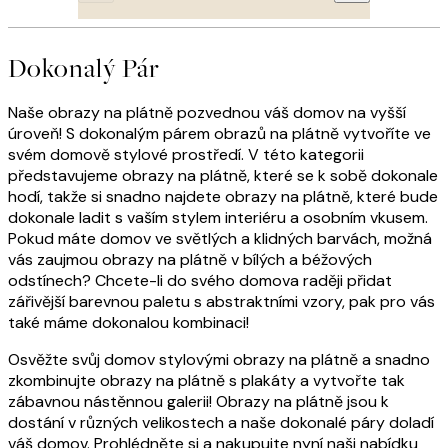
Dokonalý Pár
Naše obrazy na plátně pozvednou váš domov na vyšší
úroveň! S dokonalým párem obrazů na plátně vytvoříte ve
svém domově stylové prostředí. V této kategorii
představujeme obrazy na plátně, které se k sobě dokonale
hodí, takže si snadno najdete obrazy na plátně, které bude
dokonale ladit s vaším stylem interiéru a osobním vkusem.
Pokud máte domov ve světlých a klidných barvách, možná
vás zaujmou obrazy na plátně v bílých a béžových
odstínech? Chcete-li do svého domova raději přidat
zářivější barevnou paletu s abstraktními vzory, pak pro vás
také máme dokonalou kombinaci!
Osvěžte svůj domov stylovými obrazy na plátně a snadno
zkombinujte obrazy na plátně s plakáty a vytvořte tak
zábavnou nástěnnou galerii! Obrazy na plátně jsou k
dostání v různých velikostech a naše dokonalé páry doladí
váš domov. Prohlédněte si a nakupujte nyní naši nabídku