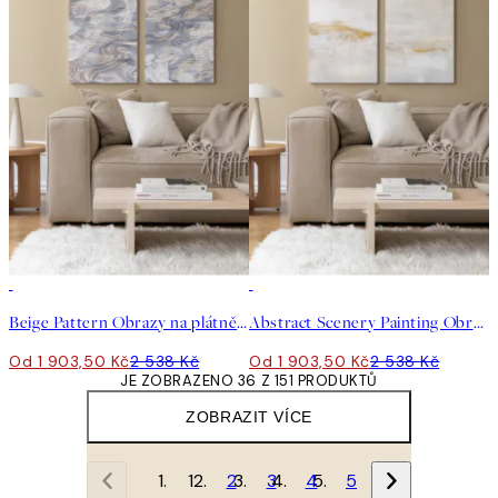
-25%
-25%
Beige Pattern Obrazy na plátně Duo
Abstract Scenery Painting Obrazy na plátně Duo
Od 1 903,50 Kč
2 538 Kč
Od 1 903,50 Kč
2 538 Kč
JE ZOBRAZENO 36 Z 151 PRODUKTŮ
ZOBRAZIT VÍCE
1
2
3
4
5