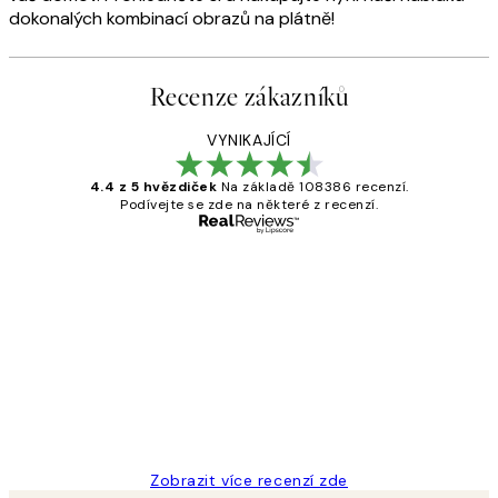
dokonalých kombinací obrazů na plátně!
Recenze zákazníků
VYNIKAJÍCÍ
4.4 z 5 hvězdiček
Na základě 108386 recenzí.
Podívejte se zde na některé z recenzí.
Ověřený kupující
Recenze
zákazníků
Perfection
3 dub
Lucia D
Zobrazit více recenzí zde