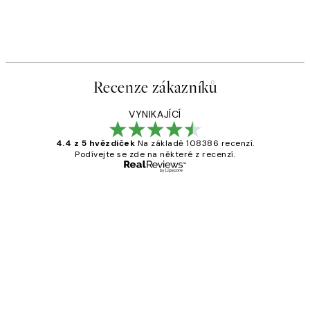
Recenze zákazníků
VYNIKAJÍCÍ
4.4 z 5 hvězdiček
Na základě 108386 recenzí.
Podívejte se zde na některé z recenzí.
Ověřený kupující
Recenze
zákazníků
Perfection
3 dub
Lucia D