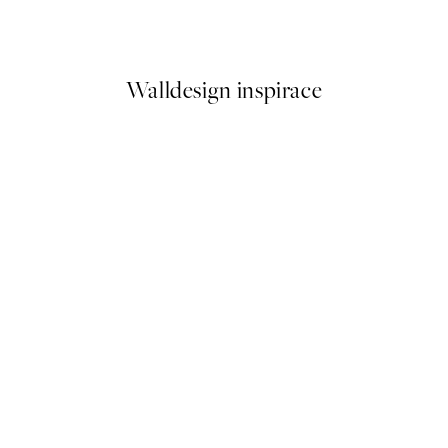
Od 386,40 Kč
644 Kč
Walldesign inspirace