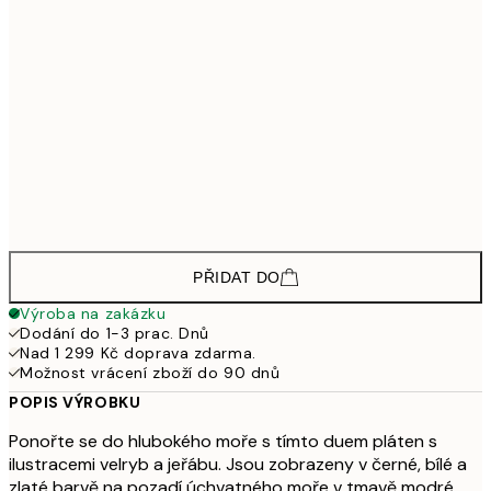
4 59
3 103,50
30x40 cm - Černý dřevěný rám
4 13
4 648,50
50x70 cm - Černý dřevěný rám
6 19
3 448,50
30x40 cm - Dubový dřevěný rám
4 59
5 173,50
50x70 cm - Dubový dřevěný rám
6 89
PŘIDAT DO
Výroba na zakázku
Dodání do 1-3 prac. Dnů
Nad 1 299 Kč doprava zdarma.
Možnost vrácení zboží do 90 dnů
POPIS VÝROBKU
Ponořte se do hlubokého moře s tímto duem pláten s
ilustracemi velryb a jeřábu. Jsou zobrazeny v černé, bílé a
zlaté barvě na pozadí úchvatného moře v tmavě modré