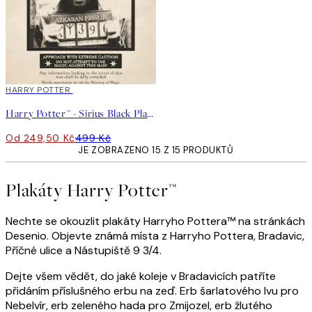
50%*
HARRY POTTER
Harry Potter™ - Sirius Black Plakát
Od 249,50 Kč
499 Kč
JE ZOBRAZENO 15 Z 15 PRODUKTŮ
Plakáty Harry Potter™
Nechte se okouzlit plakáty Harryho Pottera™ na stránkách
Desenio. Objevte známá místa z Harryho Pottera, Bradavic,
Příčné ulice a Nástupiště 9 3/4.
Dejte všem vědět, do jaké koleje v Bradavicích patříte
přidáním příslušného erbu na zeď. Erb šarlatového lvu pro
Nebelvír, erb zeleného hada pro Zmijozel, erb žlutého