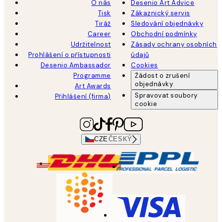
O nás
Desenio Art Advice
Tisk
Zákaznický servis
Tiráž
Sledování objednávky
Career
Obchodní podmínky
Udržitelnost
Zásady ochrany osobních
Prohlášení o přístupnosti
údajů
Desenio Ambassador
Cookies
Programme
Žádost o zrušení
objednávky
Art Awards
Spravovat soubory
Přihlášení (firma)
cookie
CZE
ČESKÝ