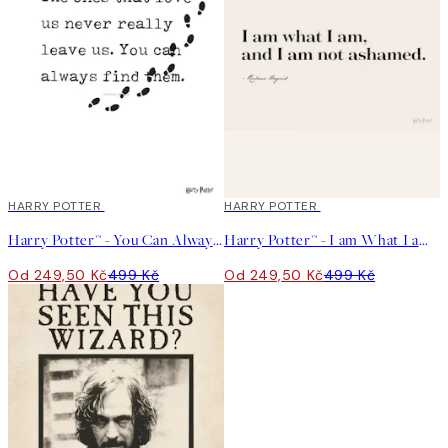
50%*
HARRY POTTER
50%*
HARRY POTTER
Harry Potter™ - You Can Always Find Them Plakát
Harry Potter™ - I am What I am Plakát
Od 249,50 Kč
499 Kč
Od 249,50 Kč
499 Kč