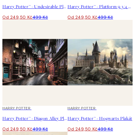
Harry Potter™ - Undesirable Plakát
Harry Potter™ - Platform 9 3/4 Plakát
Od 249,50 Kč
499 Kč
Od 249,50 Kč
499 Kč
50%*
HARRY POTTER
50%*
HARRY POTTER
Harry Potter™ - Diagon Alley Plakát
Harry Potter™ - Hogwarts Plakát
Od 249,50 Kč
499 Kč
Od 249,50 Kč
499 Kč