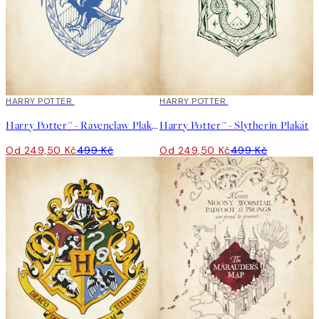
50%*
HARRY POTTER
50%*
HARRY POTTER
Harry Potter™ - Ravenclaw Plakát
Harry Potter™ - Slytherin Plakát
Od 249,50 Kč
499 Kč
Od 249,50 Kč
499 Kč