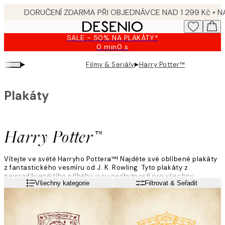
Skip
to
main
SALE - 50% NA PLAKÁTY*
content.
0 min
0 s
Platné
do:
▸
▸
Filmy & Seriály
Harry Potter™
2026-
08-
09
Plakáty
Harry Potter™
Vítejte ve světě Harryho Pottera™! Najděte své oblíbené plakáty
z fantastického vesmíru od J. K. Rowling Tyto plakáty z
nejprodávanějšího příběhu jsou nezbytností pro všechny
Přečtěte si více
Všechny kategorie
Filtrovat & Seřadit
čaroděje a čarodějnice. Do které koleje v Bradavicích patříte?