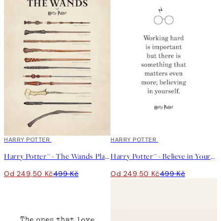
50%*
HARRY POTTER
50%*
HARRY POTTER
Harry Potter™ - The Wands Plakát
Harry Potter™ - Believe in Yourself Plakát
Od 249,50 Kč
499 Kč
Od 249,50 Kč
499 Kč