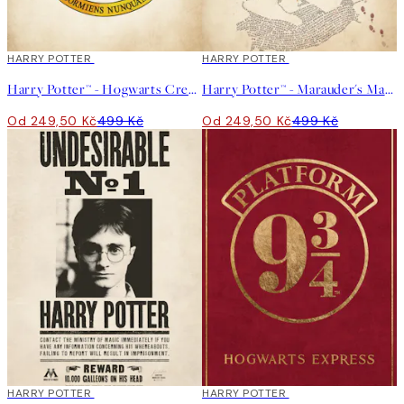
50%*
HARRY POTTER
50%*
HARRY POTTER
Harry Potter™ - Hogwarts Crest Plakát
Harry Potter™ - Marauder's Map Plakát
Od 249,50 Kč
499 Kč
Od 249,50 Kč
499 Kč
50%*
HARRY POTTER
50%*
HARRY POTTER