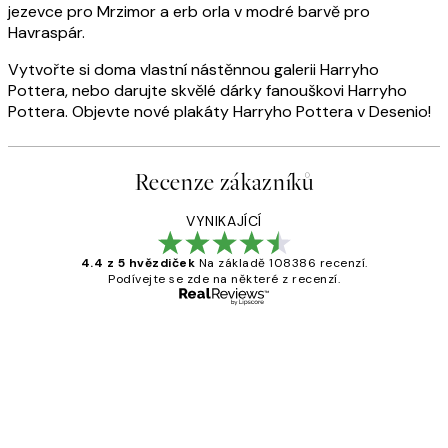
jezevce pro Mrzimor a erb orla v modré barvě pro
Havraspár.
Vytvořte si doma vlastní nástěnnou galerii Harryho
Pottera, nebo darujte skvělé dárky fanouškovi Harryho
Pottera. Objevte nové plakáty Harryho Pottera v Desenio!
Recenze zákazníků
VYNIKAJÍCÍ
4.4 z 5 hvězdiček
Na základě 108386 recenzí.
Podívejte se zde na některé z recenzí.
Ověřený kupující
Recenze
zákazníků
Perfection