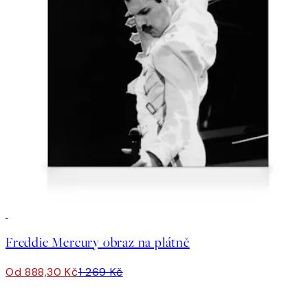
30%*
Freddie Mercury obraz na plátně
Od 888,30 Kč
1 269 Kč