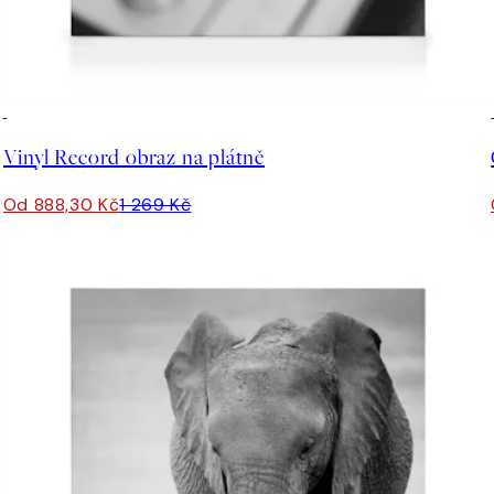
30%*
Vinyl Record obraz na plátně
Od 888,30 Kč
1 269 Kč