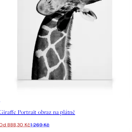
30%*
Giraffe Portrait obraz na plátně
Od 888,30 Kč
1 269 Kč