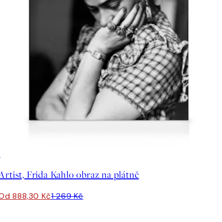
30%*
Artist, Frida Kahlo obraz na plátně
Od 888,30 Kč
1 269 Kč