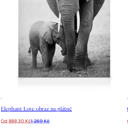
30%*
Elephant Love obraz na plátně
Od 888,30 Kč
1 269 Kč