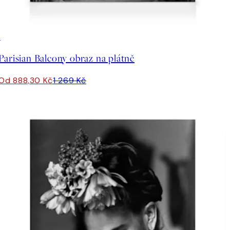
30%*
Parisian Balcony obraz na plátně
Od 888,30 Kč
1 269 Kč