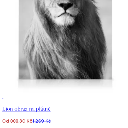
30%*
Lion obraz na plátně
Od 888,30 Kč
1 269 Kč