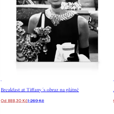
30%*
Breakfast at Tiffany´s obraz na plátně
Od 888,30 Kč
1 269 Kč