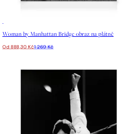
30%*
Woman by Manhattan Bridge obraz na plátně
Od 888,30 Kč
1 269 Kč