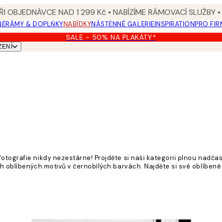
I OBJEDNÁVCE NAD 1 299 Kč • NABÍZÍME RÁMOVACÍ SLUŽBY •
NĚ
RÁMY & DOPLŇKY
NABÍDKY
NÁSTĚNNÉ GALERIE
INSPIRATION
PRO FIR
SALE - 50% NA PLAKÁTY*
ZENÍ
tografie nikdy nezestárne! Projděte si naši kategorii plnou nadčaso
 oblíbených motivů v černobílých barvách. Najděte si své oblíbené n