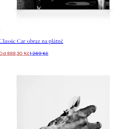
30%*
Classic Car obraz na plátně
Od 888,30 Kč
1 269 Kč