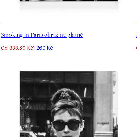
30%*
Smoking in Paris obraz na plátně
Od 888,30 Kč
1 269 Kč