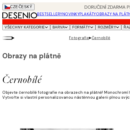
Skip
DORUČENÍ ZDARMA PŘ
CZE
ČESKÝ
to
BESTSELLERY
NOVINKY
PLAKÁTY
OBRAZY NA PLÁT
main
content.
VŠECHNY KATEGORIE
BARVA
FORMÁTY
ROZMĚRY
ŘA
▸
▸
Fotografie
Černobílé
Obrazy na plátně
Černobílé
Objevte černobílé fotografie na obrazech na plátně! Monochromí fo
Vytvořte si vlastní personalizovanou nástěnnou galerii plnou svých
Přečtěte si více