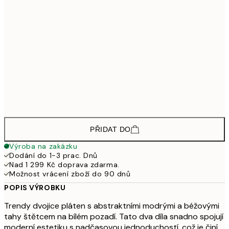
4 59
3 103,50
30x40 cm - Černý dřevěný rám
4 13
4 648,50
50x70 cm - Černý dřevěný rám
6 19
3 448,50
30x40 cm - Dubový dřevěný rám
4 59
5 173,50
50x70 cm - Dubový dřevěný rám
6 89
PŘIDAT DO
Výroba na zakázku
Dodání do 1-3 prac. Dnů
Nad 1 299 Kč doprava zdarma.
Možnost vrácení zboží do 90 dnů
POPIS VÝROBKU
Trendy dvojice pláten s abstraktními modrými a béžovými
tahy štětcem na bílém pozadí. Tato dva díla snadno spojují
moderní estetiku s nadčasovou jednoduchostí, což je činí