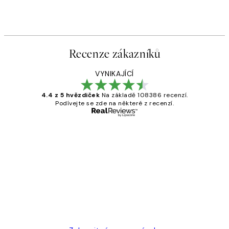
Recenze zákazníků
VYNIKAJÍCÍ
4.4 z 5 hvězdiček
Na základě 108386 recenzí.
Podívejte se zde na některé z recenzí.
Ověřený kupující
Recenze
zákazníků
Perfection
3 dub
Lucia D