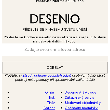
Poštovné zdarma od 1 299 Kč
PŘIDEJTE SE K NAŠEMU SVĚTU UMĚNÍ
Přihlašte se k odběru našeho newsletteru a získejte 15 % slevu
na tisky při dalším nákupu.
*
Email
ODESLAT
Přečtěte si
Zásady ochrany osobních údajů
osobních údajů, které
popisují naše postupy při zpracovávání vašich údajů
O nás
Desenio Art Advice
Tisk
Zákaznický servis
Tiráž
Sledování objednávky
Career
Obchodní podmínky