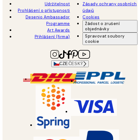
Udržitelnost
Zásady ochrany osobních
Prohlášení o přístupnosti
údajů
Desenio Ambassador
Cookies
Programme
Žádost o zrušení
objednávky
Art Awards
Spravovat soubory
Přihlášení (firma)
cookie
CZE
ČESKÝ