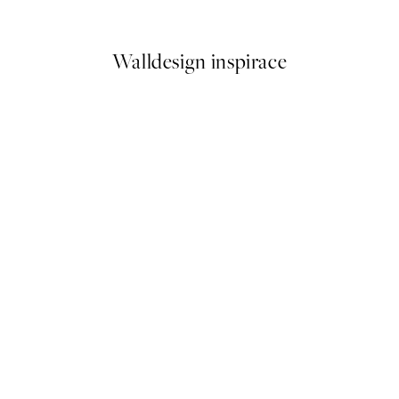
Od 161 Kč
322 Kč
Walldesign inspirace