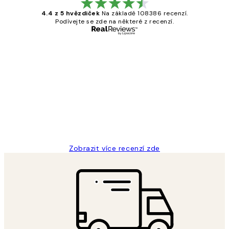
4.4 z 5 hvězdiček
Na základě 108386 recenzí.
Podívejte se zde na některé z recenzí.
Ověřený kupující
Recenze
zákazníků
Perfection
3 dub
Lucia D
Zobrazit více recenzí zde