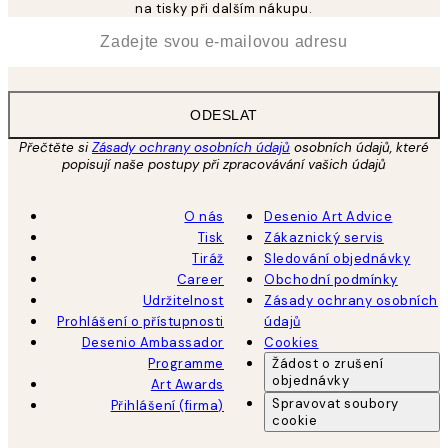
na tisky při dalším nákupu.
*
Email
ODESLAT
Přečtěte si
Zásady ochrany osobních údajů
osobních údajů, které
popisují naše postupy při zpracovávání vašich údajů
O nás
Desenio Art Advice
Tisk
Zákaznický servis
Tiráž
Sledování objednávky
Career
Obchodní podmínky
Udržitelnost
Zásady ochrany osobních
Prohlášení o přístupnosti
údajů
Desenio Ambassador
Cookies
Programme
Žádost o zrušení
objednávky
Art Awards
Spravovat soubory
Přihlášení (firma)
cookie