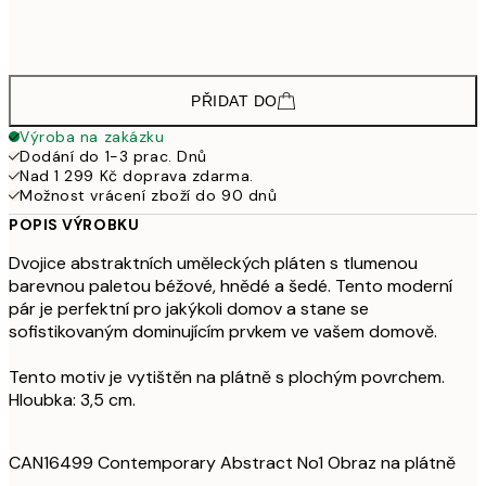
21 208,50
100x140 cm - Dubový dřevěný rám
28 27
PŘIDAT DO
Výroba na zakázku
Dodání do 1-3 prac. Dnů
Nad 1 299 Kč doprava zdarma.
Možnost vrácení zboží do 90 dnů
POPIS VÝROBKU
Dvojice abstraktních uměleckých pláten s tlumenou
barevnou paletou béžové, hnědé a šedé. Tento moderní
pár je perfektní pro jakýkoli domov a stane se
sofistikovaným dominujícím prvkem ve vašem domově.
Tento motiv je vytištěn na plátně s plochým povrchem.
Hloubka: 3,5 cm.
CAN16499 Contemporary Abstract No1 Obraz na plátně