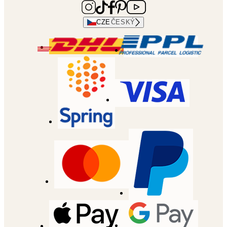
CZE
ČESKÝ