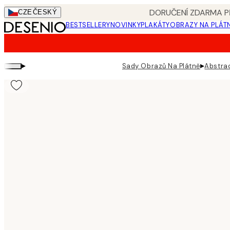
Skip
DORUČENÍ ZDARMA PŘ
CZE
ČESKÝ
to
BESTSELLERY
NOVINKY
PLAKÁTY
OBRAZY NA PLÁT
main
content.
▸
▸
Sady Obrazů Na Plátně
Abstra