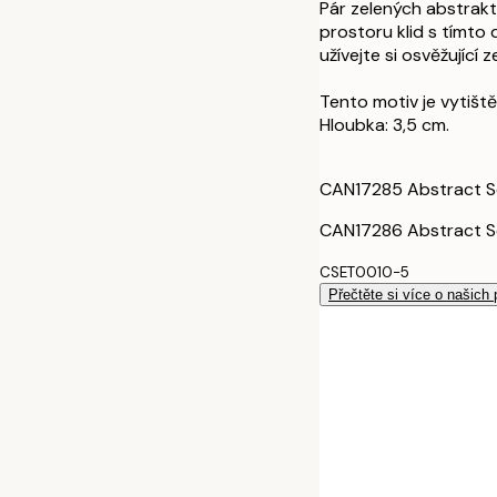
Pár zelených abstrakt
70x100 cm
prostoru klid s tímto
užívejte si osvěžující 
100x140 cm
Tento motiv je vytišt
Hloubka: 3,5 cm.
30x40 cm - Če
50x70 cm - Če
CAN17285 Abstract S
CAN17286 Abstract S
70x100 cm - Č
CSET0010-5
100x140 cm - 
Přečtěte si více o našich
30x40 cm - Du
50x70 cm - Du
70x100 cm - D