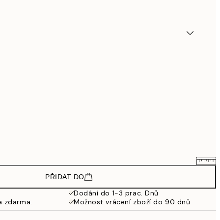
PŘIDAT DO
1 903,50 Kč
2 538 Kč
Dodání do 1-3 prac. Dnů
a zdarma.
Možnost vrácení zboží do 90 dnů
3 448,50 Kč
4 598 Kč