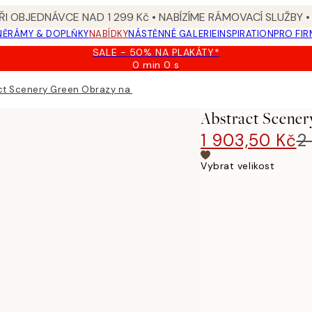
I OBJEDNÁVCE NAD 1 299 Kč • NABÍZÍME RÁMOVACÍ SLUŽBY •
NĚ
RÁMY & DOPLŇKY
NABÍDKY
NÁSTĚNNÉ GALERIE
INSPIRATION
PRO FIR
SALE - 50% NA PLAKÁTY*
0 min
0 s
Platné
do:
ct Scenery Green Obrazy na plátně Duo
2026-
08-
Abstract Scene
09
1 903,50 Kč
2
Vybrat velikost