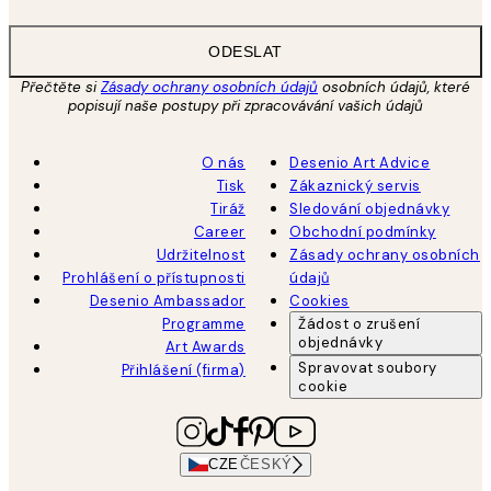
ODESLAT
Přečtěte si
Zásady ochrany osobních údajů
osobních údajů, které
popisují naše postupy při zpracovávání vašich údajů
O nás
Desenio Art Advice
Tisk
Zákaznický servis
Tiráž
Sledování objednávky
Career
Obchodní podmínky
Udržitelnost
Zásady ochrany osobních
Prohlášení o přístupnosti
údajů
Desenio Ambassador
Cookies
Programme
Žádost o zrušení
objednávky
Art Awards
Spravovat soubory
Přihlášení (firma)
cookie
CZE
ČESKÝ