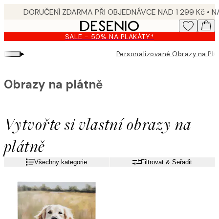
Skip
to
main
SALE - 50% NA PLAKÁTY*
content.
▸
Personalizované Obrazy na Plá
Obrazy na plátně
Vytvořte si vlastní obrazy na
plátně
Všechny kategorie
Filtrovat & Seřadit