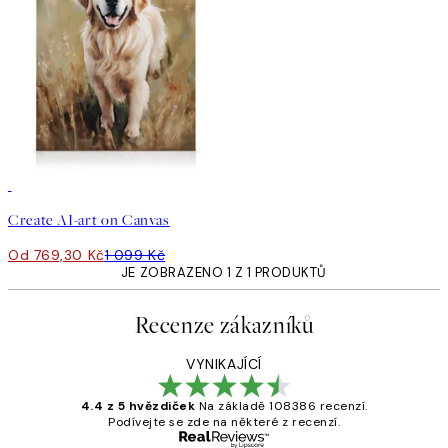
30%*
Vytvořte Umění
Create AI-art on Canvas
Od 769,30 Kč
1 099 Kč
JE ZOBRAZENO 1 Z 1 PRODUKTŮ
Recenze zákazníků
VYNIKAJÍCÍ
4.4 z 5 hvězdiček
Na základě 108386 recenzí.
Podívejte se zde na některé z recenzí.