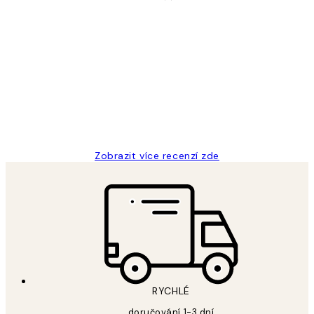
Ověřený kupující
Recenze
zákazníků
Perfection
3 dub
Lucia D
Zobrazit více recenzí zde
RYCHLÉ
doručování 1-3 dní