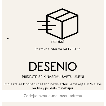
DODÁNÍ
Poštovné zdarma od 1 299 Kč
PŘIDEJTE SE K NAŠEMU SVĚTU UMĚNÍ
Přihlašte se k odběru našeho newsletteru a získejte 15 % slevu
na tisky při dalším nákupu.
*
Email