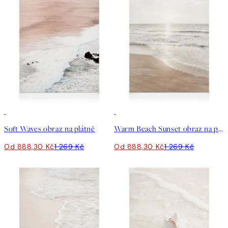
30%*
30%*
Soft Waves obraz na plátně
Warm Beach Sunset obraz na plátně
Od 888,30 Kč
1 269 Kč
Od 888,30 Kč
1 269 Kč