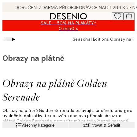
Skip
to
main
SALE - 50% NA PLAKÁTY*
content.
0 min
0 s
Platné
do:
▸
Seasonal Editions Obrazy na Pl
2026-
08-
10
Obrazy na plátně
Obrazy na plátně Golden
Serenade
Obrazy na plátně Golden Serenade oslavují slunečnou energii a
uvolněné teplo. Abyste do svého domova přinesli obraz na
plátně Golden Serenade, nemusíte mít nutně výrazně barevný
Přečtěte si více
Všechny kategorie
Filtrovat & Seřadit
prostor; místo toho můžete využít umění k pozvání teplých tónů,
které evokují zlatou hodinu. Povýšením svých stěn vybranými
obrazy na plátně z kolekce Golden Serenade můžete jemně