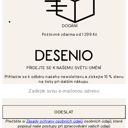
DODÁNÍ
Poštovné zdarma od 1 299 Kč
PŘIDEJTE SE K NAŠEMU SVĚTU UMĚNÍ
Přihlašte se k odběru našeho newsletteru a získejte 15 % slevu
na tisky při dalším nákupu.
*
Email
ODESLAT
Přečtěte si
Zásady ochrany osobních údajů
osobních údajů, které
popisují naše postupy při zpracovávání vašich údajů