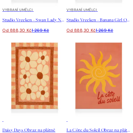
30%*
VYBRANÍ UMĚLCI
30%*
VYBRANÍ UMĚLCI
Studio Vreeken - Swan Lady No2 Obraz na plátně
Studio Vreeken - Banana Girl Obraz na plátně
Od 888,30 Kč
1 269 Kč
Od 888,30 Kč
1 269 Kč
30%*
30%*
Daisy Days Obraz na plátně
La Côte du Soleil Obraz na plátně