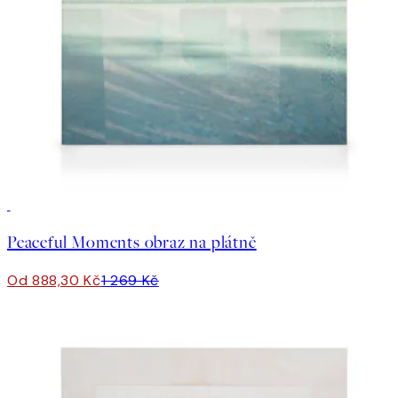
30%*
Peaceful Moments obraz na plátně
Od 888,30 Kč
1 269 Kč