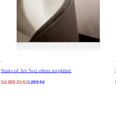
30%*
Stairs of Art No2 obraz na plátně
Od 888,30 Kč
1 269 Kč