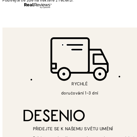
Podívejte se zde na některé z recenzí.
3 dub
Lucia D
RYCHLÉ
doručování 1-3 dní
PŘIDEJTE SE K NAŠEMU SVĚTU UMĚNÍ