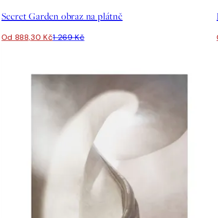
Secret Garden obraz na plátně
Od 888,30 Kč
1 269 Kč