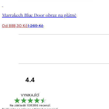
30%*
Marrakech Blue Door obraz na plátně
Od 888,30 Kč
1 269 Kč
4.4
Recenze
zákazníků
Perfection
VYNIKAJÍCÍ
Na základě 108386 recenzí.