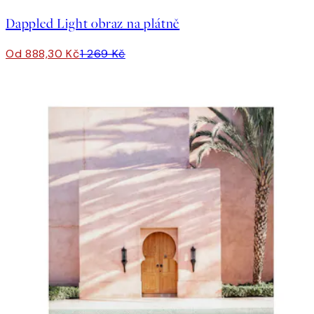
Dappled Light obraz na plátně
Od 888,30 Kč
1 269 Kč