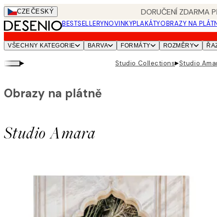
Skip
DORUČENÍ ZDARMA PŘ
CZE
ČESKÝ
to
BESTSELLERY
NOVINKY
PLAKÁTY
OBRAZY NA PLÁT
main
content.
VŠECHNY KATEGORIE
BARVA
FORMÁTY
ROZMĚRY
ŘA
▸
▸
Studio Collections
Studio Ama
Obrazy na plátně
Studio Amara