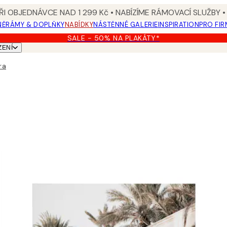
I OBJEDNÁVCE NAD 1 299 Kč • NABÍZÍME RÁMOVACÍ SLUŽBY •
NĚ
RÁMY & DOPLŇKY
NABÍDKY
NÁSTĚNNÉ GALERIE
INSPIRATION
PRO FIR
SALE - 50% NA PLAKÁTY*
ZENÍ
ra