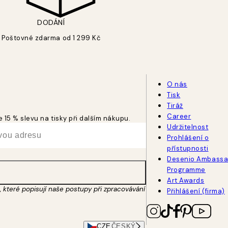
DODÁNÍ
Poštovné zdarma od 1 299 Kč
O nás
Tisk
Tiráž
Career
 15 % slevu na tisky při dalším nákupu.
Udržitelnost
Prohlášení o
přístupnosti
Desenio Ambassa
Programme
Art Awards
 které popisují naše postupy při zpracovávání
Přihlášení (firma)
CZE
ČESKÝ