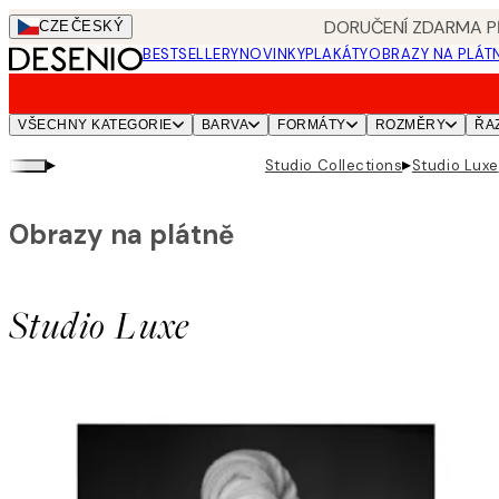
Skip
DORUČENÍ ZDARMA PŘ
CZE
ČESKÝ
to
BESTSELLERY
NOVINKY
PLAKÁTY
OBRAZY NA PLÁT
main
content.
VŠECHNY KATEGORIE
BARVA
FORMÁTY
ROZMĚRY
ŘA
▸
▸
Studio Collections
Studio Luxe
Obrazy na plátně
Studio Luxe