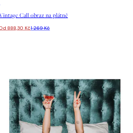
30%*
Vintage Call obraz na plátně
Od 888,30 Kč
1 269 Kč