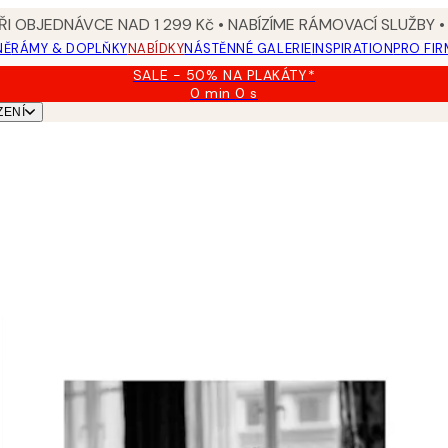
I OBJEDNÁVCE NAD 1 299 Kč • NABÍZÍME RÁMOVACÍ SLUŽBY •
NĚ
RÁMY & DOPLŇKY
NABÍDKY
NÁSTĚNNÉ GALERIE
INSPIRATION
PRO FIR
SALE - 50% NA PLAKÁTY*
0 min
0 s
Platné
ZENÍ
do:
2026-
08-
09