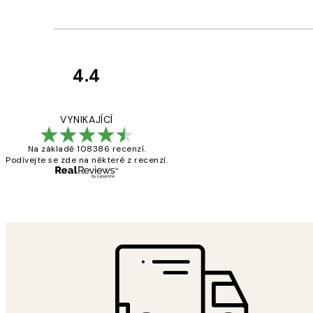
4.4
Recenze
zákazníků
Perfection
VYNIKAJÍCÍ
Na základě 108386 recenzí.
Podívejte se zde na některé z recenzí.
3 dub
Lucia D