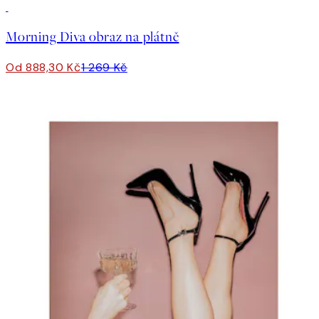
30%*
Morning Diva obraz na plátně
Od 888,30 Kč
1 269 Kč