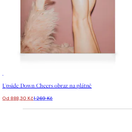
30%*
Upside Down Cheers obraz na plátně
Od 888,30 Kč
1 269 Kč