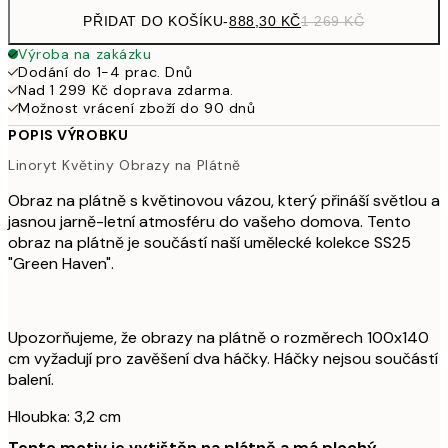
PŘIDAT DO KOŠÍKU
-
888,30 KČ
1 269 KČ
Výroba na zakázku
Dodání do 1-4 prac. Dnů
Nad 1 299 Kč doprava zdarma.
Možnost vrácení zboží do 90 dnů
POPIS VÝROBKU
Linoryt Květiny Obrazy na Plátně
Obraz na plátně s květinovou vázou, který přináší světlou a
jasnou jarně-letní atmosféru do vašeho domova. Tento
obraz na plátně je součástí naší umělecké kolekce SS25
"Green Haven".
Upozorňujeme, že obrazy na plátně o rozměrech 100x140
cm vyžadují pro zavěšení dva háčky. Háčky nejsou součástí
balení.
Hloubka: 3,2 cm
Tento motiv je vytištěn na plátně a má plochý