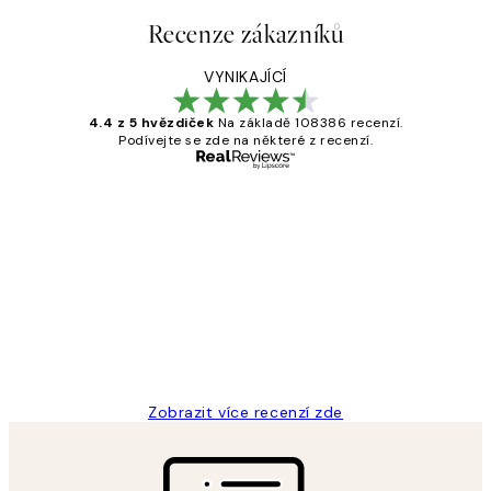
Recenze zákazníků
VYNIKAJÍCÍ
4.4 z 5 hvězdiček
Na základě 108386 recenzí.
Podívejte se zde na některé z recenzí.
Ověřený kupující
Recenze
zákazníků
Perfection
3 dub
Lucia D
Zobrazit více recenzí zde