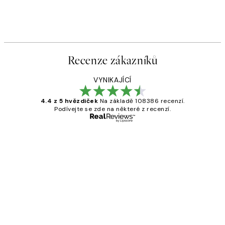
Recenze zákazníků
VYNIKAJÍCÍ
4.4 z 5 hvězdiček
Na základě 108386 recenzí.
Podívejte se zde na některé z recenzí.
Ověřený kupující
Recenze
zákazníků
Perfection
3 dub
Lucia D