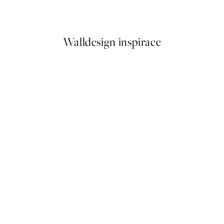
Od 161 Kč
322 Kč
Walldesign inspirace