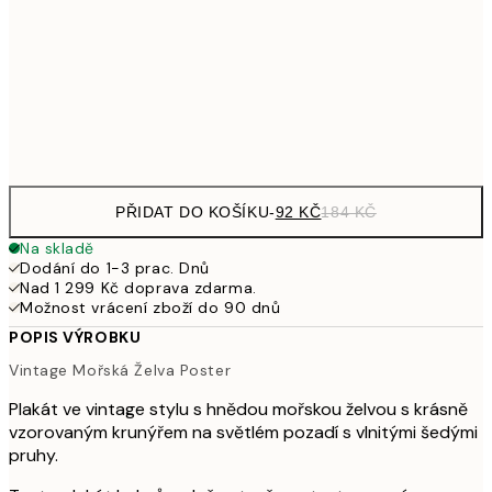
32
249,50
30x40 cm
49
Frame
options
PŘIDAT DO KOŠÍKU
-
92 KČ
184 KČ
Na skladě
Dodání do 1-3 prac. Dnů
Nad 1 299 Kč doprava zdarma.
Možnost vrácení zboží do 90 dnů
POPIS VÝROBKU
Vintage Mořská Želva Poster
Plakát ve vintage stylu s hnědou mořskou želvou s krásně
vzorovaným krunýřem na světlém pozadí s vlnitými šedými
pruhy.