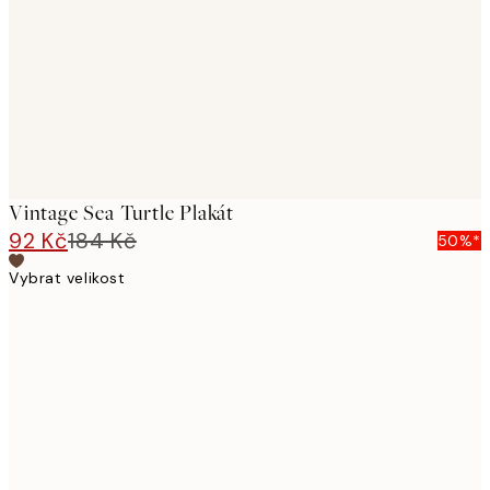
images
Vintage Sea Turtle Plakát
92 Kč
184 Kč
50%*
Vybrat velikost