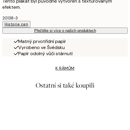
Tento plakát byl původně vytvořen s texturovaným
efektem.
20138-3
Historie cen
Přečtěte si více o našich produktech
Matný prvotřídní papír
Vyrobeno ve Švédsku
Papír odolný vůči stárnutí
K RÁMŮM
Ostatní si také koupili