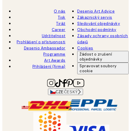
O nás
Desenio Art Advice
Tisk
Zákaznický servis
Tiráž
Sledování objednávky
Career
Obchodní podmínky
Udržitelnost
Zásady ochrany osobních
Prohlášení o přístupnosti
údajů
Desenio Ambassador
Cookies
Programme
Žádost o zrušení
objednávky
Art Awards
Spravovat soubory
Přihlášení (firma)
cookie
CZE
ČESKÝ