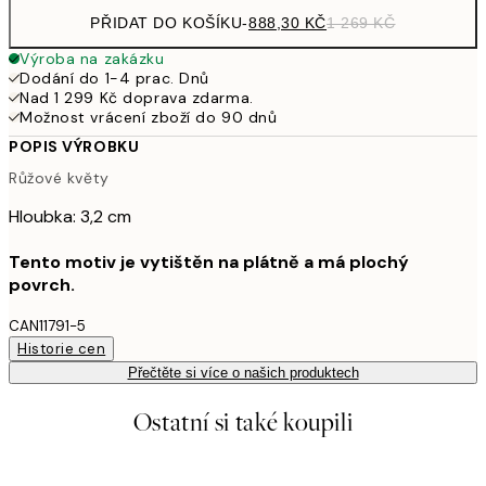
PŘIDAT DO KOŠÍKU
-
888,30 KČ
1 269 KČ
Výroba na zakázku
Dodání do 1-4 prac. Dnů
Nad 1 299 Kč doprava zdarma.
Možnost vrácení zboží do 90 dnů
POPIS VÝROBKU
Růžové květy
Hloubka: 3,2 cm
Tento motiv je vytištěn na plátně a má plochý
povrch.
CAN11791-5
Historie cen
Přečtěte si více o našich produktech
Ostatní si také koupili