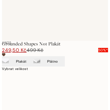
images
AW25
Grounded Shapes No1 Plakát
249,50 Kč
499 Kč
50%*
Plakát
Plátno
Vybrat velikost