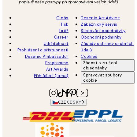
popisují naše postupy při zpracovávání vašich údajů
O nás
Desenio Art Advice
Tisk
Zákaznický servis
Tiráž
Sledování objednávky
Career
Obchodní podmínky
Udržitelnost
Zásady ochrany osobních
Prohlášení o přístupnosti
údajů
Desenio Ambassador
Cookies
Programme
Žádost o zrušení
objednávky
Art Awards
Spravovat soubory
Přihlášení (firma)
cookie
CZE
ČESKÝ