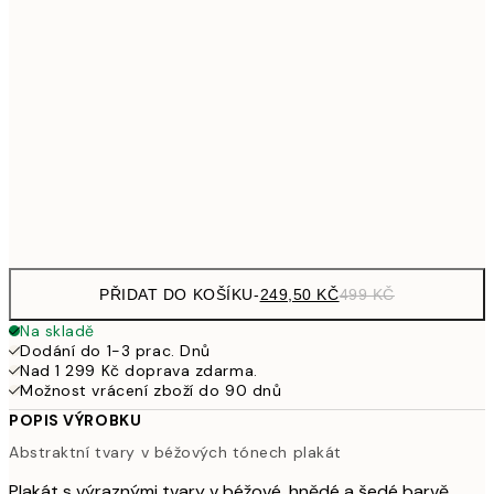
462,50
50x70 cm
92
626,50
70x100 cm
1 25
1 307,50
100x150 cm
2 61
Frame
options
PŘIDAT DO KOŠÍKU
-
249,50 KČ
499 KČ
Na skladě
Dodání do 1-3 prac. Dnů
Nad 1 299 Kč doprava zdarma.
Možnost vrácení zboží do 90 dnů
POPIS VÝROBKU
Abstraktní tvary v béžových tónech plakát
Plakát s výraznými tvary v béžové, hnědé a šedé barvě.