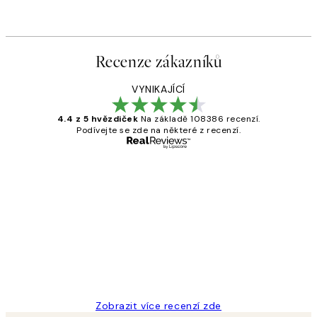
Recenze zákazníků
VYNIKAJÍCÍ
4.4 z 5 hvězdiček
Na základě 108386 recenzí.
Podívejte se zde na některé z recenzí.
Ověřený kupující
Recenze
zákazníků
Perfection
3 dub
Lucia D
Zobrazit více recenzí zde