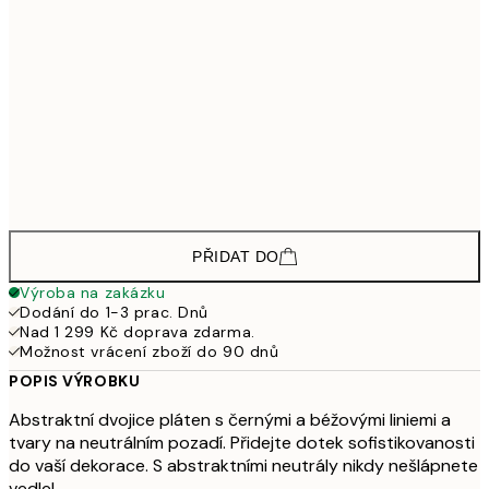
3 103,50
30x40 cm - Černý dřevěný rám
4 13
4 648,50
50x70 cm - Černý dřevěný rám
6 19
3 448,50
30x40 cm - Dubový dřevěný rám
4 59
5 173,50
50x70 cm - Dubový dřevěný rám
6 89
PŘIDAT DO
Výroba na zakázku
Dodání do 1-3 prac. Dnů
Nad 1 299 Kč doprava zdarma.
Možnost vrácení zboží do 90 dnů
POPIS VÝROBKU
Abstraktní dvojice pláten s černými a béžovými liniemi a
tvary na neutrálním pozadí. Přidejte dotek sofistikovanosti
do vaší dekorace. S abstraktními neutrály nikdy nešlápnete
vedle!