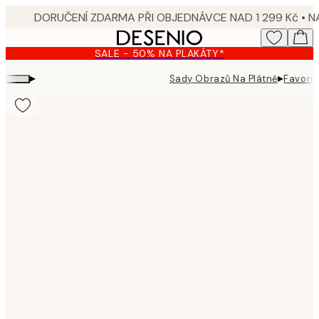
Skip
to
main
SALE - 50% NA PLAKÁTY*
content.
▸
▸
Sady Obrazů Na Plátně
Favori
Product
images