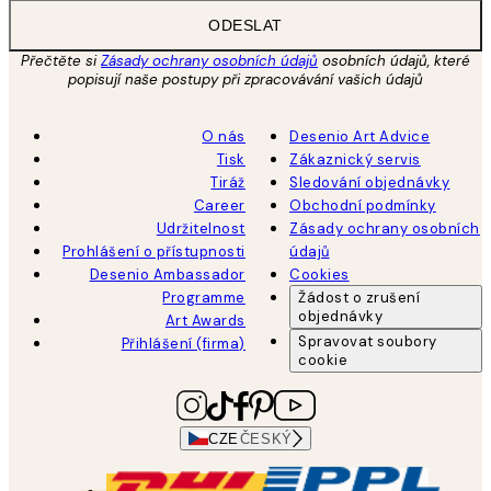
ODESLAT
Přečtěte si
Zásady ochrany osobních údajů
osobních údajů, které
popisují naše postupy při zpracovávání vašich údajů
O nás
Desenio Art Advice
Tisk
Zákaznický servis
Tiráž
Sledování objednávky
Career
Obchodní podmínky
Udržitelnost
Zásady ochrany osobních
Prohlášení o přístupnosti
údajů
Desenio Ambassador
Cookies
Programme
Žádost o zrušení
objednávky
Art Awards
Spravovat soubory
Přihlášení (firma)
cookie
CZE
ČESKÝ