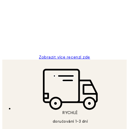
Ověřený kupující
Recenze
zákazníků
Perfection
3 dub
Lucia D
Zobrazit více recenzí zde
RYCHLÉ
doručování 1-3 dní