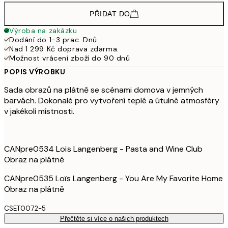
PŘIDAT DO
Výroba na zakázku
Dodání do 1-3 prac. Dnů
Nad 1 299 Kč doprava zdarma.
Možnost vrácení zboží do 90 dnů
POPIS VÝROBKU
Sada obrazů na plátně se scénami domova v jemných
barvách. Dokonalé pro vytvoření teplé a útulné atmosféry
v jakékoli místnosti.
CANpre0534 Loïs Langenberg - Pasta and Wine Club
Obraz na plátně
CANpre0535 Loïs Langenberg - You Are My Favorite Home
Obraz na plátně
CSET0072-5
Přečtěte si více o našich produktech