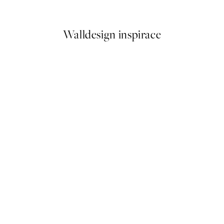
Od 161 Kč
322 Kč
Walldesign inspirace