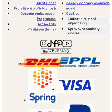
Udržitelnost
Zásady ochrany osobních
Prohlášení o přístupnosti
údajů
Desenio Ambassador
Cookies
Programme
Žádost o zrušení
objednávky
Art Awards
Spravovat soubory
Přihlášení (firma)
cookie
CZE
ČESKÝ