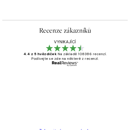
Recenze zákazníků
VYNIKAJÍCÍ
4.4 z 5 hvězdiček
Na základě 108386 recenzí.
Podívejte se zde na některé z recenzí.
Ověřený kupující
Recenze
zákazníků
Perfection
3 dub
Lucia D