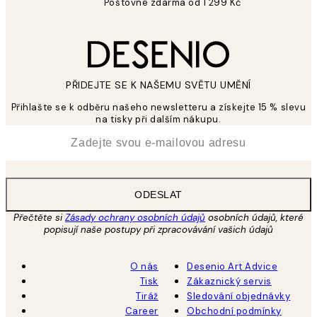
Poštovné zdarma od 1 299 Kč
PŘIDEJTE SE K NAŠEMU SVĚTU UMĚNÍ
Přihlašte se k odběru našeho newsletteru a získejte 15 % slevu
na tisky při dalším nákupu.
*
Email
ODESLAT
Přečtěte si
Zásady ochrany osobních údajů
osobních údajů, které
popisují naše postupy při zpracovávání vašich údajů
O nás
Desenio Art Advice
Tisk
Zákaznický servis
Tiráž
Sledování objednávky
Career
Obchodní podmínky