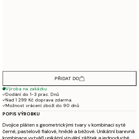
4 59
3 103,50
30x40 cm - Černý dřevěný rám
4 13
4 648,50
50x70 cm - Černý dřevěný rám
6 19
3 448,50
30x40 cm - Dubový dřevěný rám
4 59
5 173,50
50x70 cm - Dubový dřevěný rám
6 89
PŘIDAT DO
Výroba na zakázku
Dodání do 1-3 prac. Dnů
Nad 1 299 Kč doprava zdarma.
Možnost vrácení zboží do 90 dnů
POPIS VÝROBKU
Dvojice pláten s geometrickými tvary v kombinaci syté
černé, pastelově fialové, hnědé a béžové. Unikátní barevná
kombinace vytváří unikátní vizuální zážitek a jednoduché