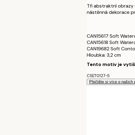
30x40 cm - Če
Tři abstraktní obrazy
nástěnná dekorace pro
50x70 cm - Če
30x40 cm - Du
CAN15617 Soft Waterc
CAN15618 Soft Waterc
50x70 cm - Du
CAN19682 Soft Conto
Hloubka: 3,2 cm
Tento motiv je vyti
CSET0127-5
Přečtěte si více o našich