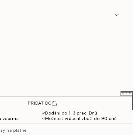
PŘIDAT DO
2 855,25 Kč
3 807 Kč
Dodání do 1-3 prac. Dnů
a zdarma.
Možnost vrácení zboží do 90 dnů
5 172,75 Kč
6 897 Kč
azy na plátně
4 655,25 Kč