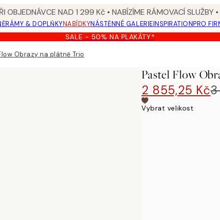
I OBJEDNÁVCE NAD 1 299 Kč • NABÍZÍME RÁMOVACÍ SLUŽBY •
NĚ
RÁMY & DOPLŇKY
NABÍDKY
NÁSTĚNNÉ GALERIE
INSPIRATION
PRO FIR
SALE - 50% NA PLAKÁTY*
Flow Obrazy na plátně Trio
Pastel Flow Obr
2 855,25 Kč
3
Vybrat velikost