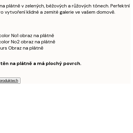
rný dřevěný rám
6 207 Kč
 na plátně v zelených, béžových a růžových tónech. Perfektní
 vytvoření klidné a zemité galerie ve vašem domově.
6 972,75 Kč
rný dřevěný rám
9 297 Kč
5 172,75 Kč
bový dřevěný rám
6 897 Kč
olor No1 obraz na plátně
olor No2 obraz na plátně
7 760,25 Kč
bový dřevěný rám
urs Obraz na plátně
10 347 Kč
štěn na plátně a má plochý povrch.
 produktech