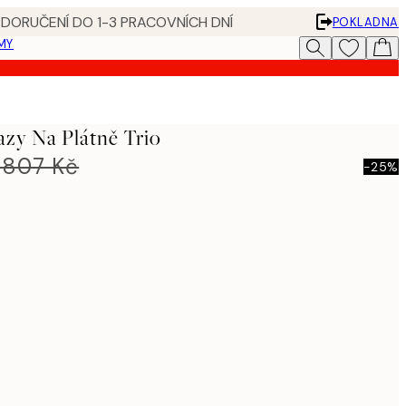
 DORUČENÍ DO 1-3 PRACOVNÍCH DNÍ
POKLADNA
MY
azy Na Plátně Trio
 807 Kč
-25%