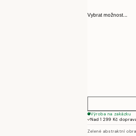
Vybrat možnost...
30x40 cm
Výroba na zakázku
Nad 1 299 Kč doprav
50x70 cm
Zelené abstraktní obr