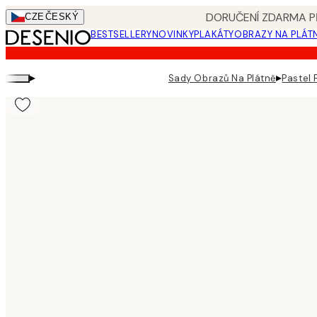
Skip
DORUČENÍ ZDARMA PŘ
CZE
ČESKÝ
to
BESTSELLERY
NOVINKY
PLAKÁTY
OBRAZY NA PLÁT
main
content.
▸
▸
Sady Obrazů Na Plátně
Pastel 