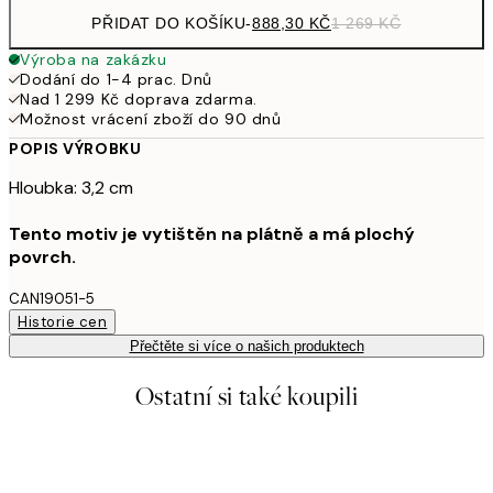
PŘIDAT DO KOŠÍKU
-
888,30 KČ
1 269 KČ
Výroba na zakázku
Dodání do 1-4 prac. Dnů
Nad 1 299 Kč doprava zdarma.
Možnost vrácení zboží do 90 dnů
POPIS VÝROBKU
Hloubka: 3,2 cm
Tento motiv je vytištěn na plátně a má plochý
povrch.
CAN19051-5
Historie cen
Přečtěte si více o našich produktech
Ostatní si také koupili