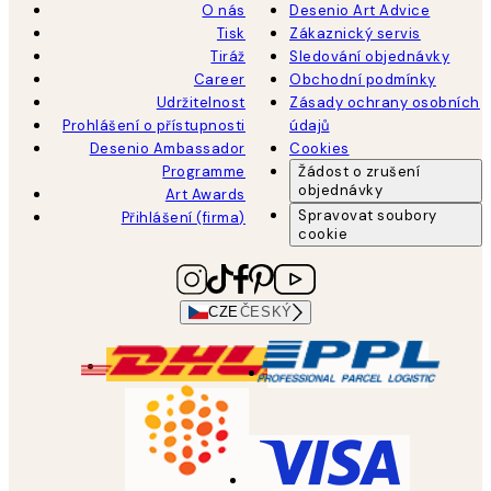
O nás
Desenio Art Advice
Tisk
Zákaznický servis
Tiráž
Sledování objednávky
Career
Obchodní podmínky
Udržitelnost
Zásady ochrany osobních
Prohlášení o přístupnosti
údajů
Desenio Ambassador
Cookies
Programme
Žádost o zrušení
objednávky
Art Awards
Spravovat soubory
Přihlášení (firma)
cookie
CZE
ČESKÝ