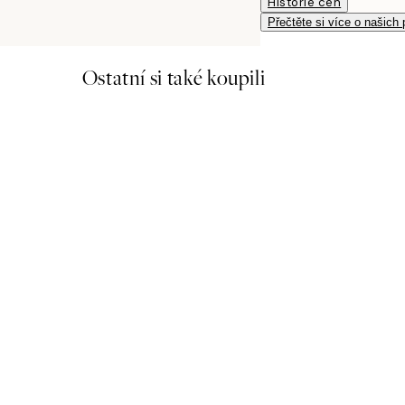
Historie cen
Přečtěte si více o našich
Ostatní si také koupili