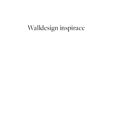
Od 598,80 Kč
998 Kč
Walldesign inspirace