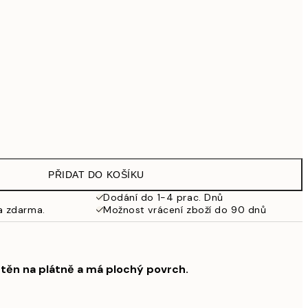
2 299 Kč
Bez rámu
PŘIDAT DO KOŠÍKU
Dodání do 1-4 prac. Dnů
a zdarma.
Možnost vrácení zboží do 90 dnů
štěn na plátně a má plochý povrch.