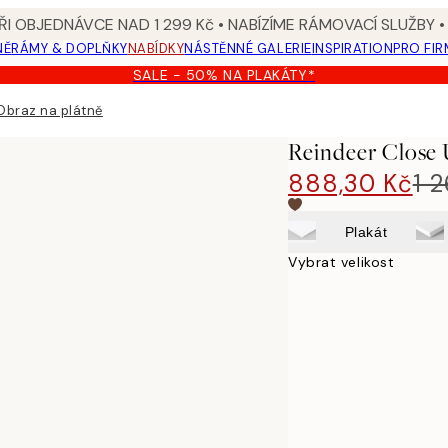
I OBJEDNÁVCE NAD 1 299 Kč • NABÍZÍME RÁMOVACÍ SLUŽBY •
NĚ
RÁMY & DOPLŇKY
NABÍDKY
NÁSTĚNNÉ GALERIE
INSPIRATION
PRO FIR
SALE - 50% NA PLAKÁTY*
Obraz na plátně
Reindeer Close 
888,30 Kč
1 
Plakát
Vybrat velikost