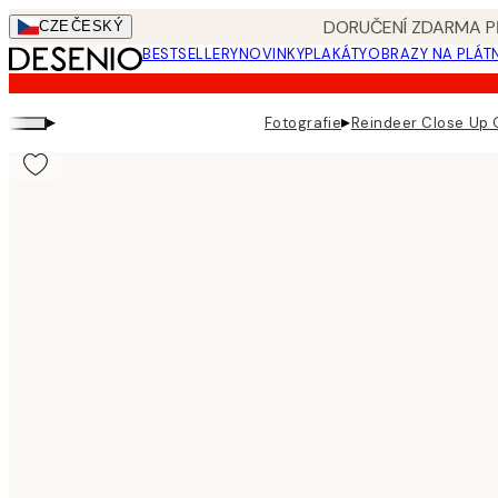
Skip
DORUČENÍ ZDARMA PŘ
CZE
ČESKÝ
to
BESTSELLERY
NOVINKY
PLAKÁTY
OBRAZY NA PLÁT
main
content.
▸
▸
Fotografie
Reindeer Close Up 