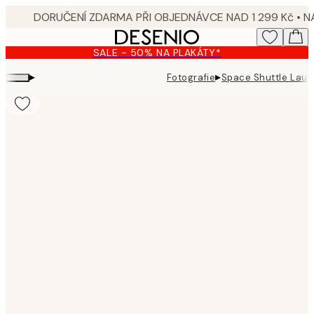
Skip
to
main
SALE - 50% NA PLAKÁTY*
content.
▸
▸
Fotografie
Space Shuttle Laun
Product
images