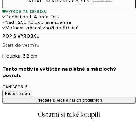
PŘIDAT DO KOŠÍKU
-
888,30 KČ
1 269 KČ
Výroba na zakázku
Dodání do 1-4 prac. Dnů
Nad 1 299 Kč doprava zdarma.
Možnost vrácení zboží do 90 dnů
POPIS VÝROBKU
Start do vesmíru
Hloubka: 3,2 cm
Tento motiv je vytištěn na plátně a má plochý
povrch.
CAN16808-5
Historie cen
Přečtěte si více o našich produktech
Ostatní si také koupili