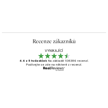
-40%
ů
Beige Watercolor Duo Sada pl
č
Od 598,80 Kč
998 Kč
Recenze zákazníků
VYNIKAJÍCÍ
4.4 z 5 hvězdiček
Na základě 108386 recenzí.
Podívejte se zde na některé z recenzí.
Ověřený kupující
Recenze
zákazníků
Perfection