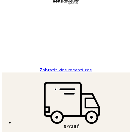
Ověřený kupující
Recenze
zákazníků
Perfection
3 dub
Lucia D
Zobrazit více recenzí zde
RYCHLÉ