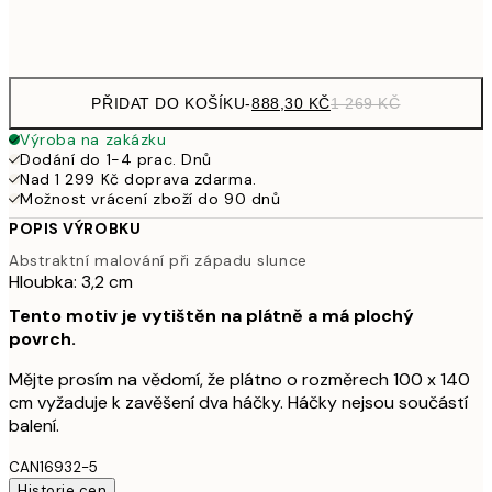
Bez rámu
PŘIDAT DO KOŠÍKU
-
888,30 KČ
1 269 KČ
Výroba na zakázku
Dodání do 1-4 prac. Dnů
Nad 1 299 Kč doprava zdarma.
Možnost vrácení zboží do 90 dnů
POPIS VÝROBKU
Abstraktní malování při západu slunce
Hloubka: 3,2 cm
Tento motiv je vytištěn na plátně a má plochý
povrch.
Mějte prosím na vědomí, že plátno o rozměrech 100 x 140
cm vyžaduje k zavěšení dva háčky. Háčky nejsou součástí
balení.
CAN16932-5
Historie cen