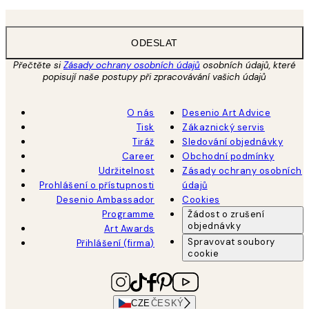
ODESLAT
Přečtěte si
Zásady ochrany osobních údajů
osobních údajů, které
popisují naše postupy při zpracovávání vašich údajů
O nás
Desenio Art Advice
Tisk
Zákaznický servis
Tiráž
Sledování objednávky
Career
Obchodní podmínky
Udržitelnost
Zásady ochrany osobních
Prohlášení o přístupnosti
údajů
Desenio Ambassador
Cookies
Programme
Žádost o zrušení
objednávky
Art Awards
Spravovat soubory
Přihlášení (firma)
cookie
CZE
ČESKÝ