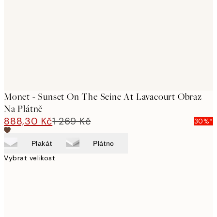
images
Monet - Sunset On The Seine At Lavacourt Obraz
Na Plátně
888,30 Kč
1 269 Kč
30%*
Plakát
Plátno
Vybrat velikost