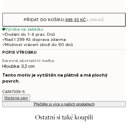
Bez rámu
PŘIDAT DO KOŠÍKU
-
888,30 KČ
1 269 KČ
Výroba na zakázku
Dodání do 1-4 prac. Dnů
Nad 1 299 Kč doprava zdarma.
Možnost vrácení zboží do 90 dnů
POPIS VÝROBKU
Barevná abstraktní malba
Hloubka: 3,2 cm
Tento motiv je vytištěn na plátně a má plochý
povrch.
CAN17339-5
Historie cen
Přečtěte si více o našich produktech
Ostatní si také koupili