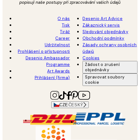
popisují naše postupy při zpracovávání vašich údajů
O nás
Desenio Art Advice
Tisk
Zákaznický servis
Tiráž
Sledování objednávky
Career
Obchodní podmínky
Udržitelnost
Zásady ochrany osobních
Prohlášení o přístupnosti
údajů
Desenio Ambassador
Cookies
Programme
Žádost o zrušení
objednávky
Art Awards
Spravovat soubory
Přihlášení (firma)
cookie
CZE
ČESKÝ