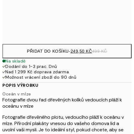
462,50
50x70 cm
92
Frame
options
PŘIDAT DO KOŠÍKU
-
249,50 KČ
499 KČ
Na skladě
Dodání do 1-3 prac. Dnů
Nad 1 299 Kč doprava zdarma.
Možnost vrácení zboží do 90 dnů
POPIS VÝROBKU
Oceán v mlze
Fotografie dvou řad dřevěných kolíků vedoucích pláží k
oceánu v mlze
Fotografie dřevěného plotu, vedoucího pláží k oceánu v
mlze. Přírodní plakáty vnesou do vašeho domova lid a
uvolní vaši mysli. Je to ideální styl, pokud chcete, aby se