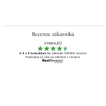
Recenze zákazníků
VYNIKAJÍCÍ
4.4 z 5 hvězdiček
Na základě 108386 recenzí.
Podívejte se zde na některé z recenzí.
Ověřený kupující
Recenze
zákazníků
Perfection
3 dub
Lucia D