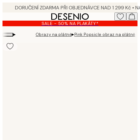
Skip
to
main
SALE - 50% NA PLAKÁTY*
content.
▸
▸
Obrazy na plátně
Pink Popsicle obraz na plátně
Product
images