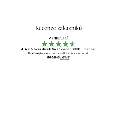
Recenze zákazníků
VYNIKAJÍCÍ
4.4 z 5 hvězdiček
Na základě 108386 recenzí.
Podívejte se zde na některé z recenzí.
Ověřený kupující
Recenze
zákazníků
Perfection
3 dub
Lucia D