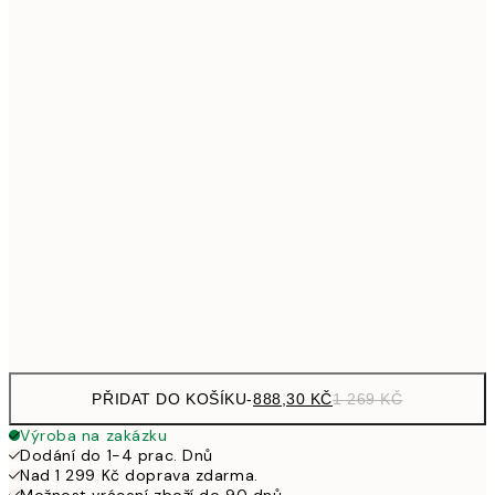
Bez rámu
PŘIDAT DO KOŠÍKU
-
888,30 KČ
1 269 KČ
Výroba na zakázku
Dodání do 1-4 prac. Dnů
Nad 1 299 Kč doprava zdarma.
Možnost vrácení zboží do 90 dnů