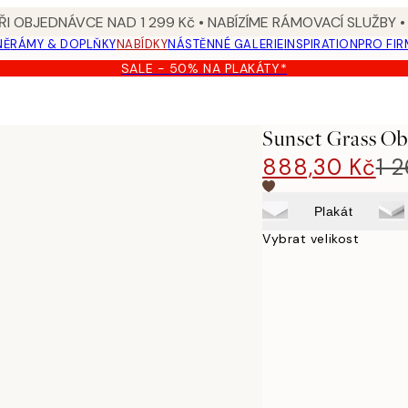
I OBJEDNÁVCE NAD 1 299 Kč • NABÍZÍME RÁMOVACÍ SLUŽBY •
NĚ
RÁMY & DOPLŇKY
NABÍDKY
NÁSTĚNNÉ GALERIE
INSPIRATION
PRO FIR
SALE - 50% NA PLAKÁTY*
Sunset Grass Ob
888,30 Kč
1 
Plakát
Vybrat velikost