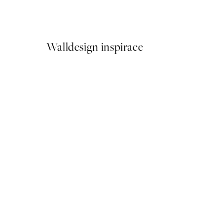
Od 161 Kč
322 Kč
Walldesign inspirace