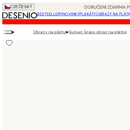
Skip
DORUČENÍ ZDARMA PŘ
CZE
ČESKÝ
to
BESTSELLERY
NOVINKY
PLAKÁTY
OBRAZY NA PLÁT
main
content.
▸
▸
Obrazy na plátně
Sunset Grass obraz na plátně