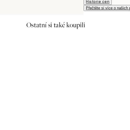
Historie cen
Přečtěte si více o našich
Ostatní si také koupili