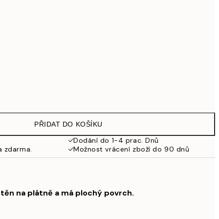
2 299 Kč
Bez rámu
PŘIDAT DO KOŠÍKU
Dodání do 1-4 prac. Dnů
a zdarma.
Možnost vrácení zboží do 90 dnů
štěn na plátně a má plochý povrch.