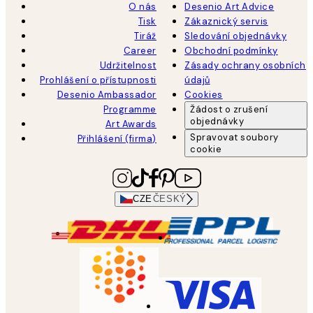
O nás
Desenio Art Advice
Tisk
Zákaznický servis
Tiráž
Sledování objednávky
Career
Obchodní podmínky
Udržitelnost
Zásady ochrany osobních
Prohlášení o přístupnosti
údajů
Desenio Ambassador
Cookies
Programme
Žádost o zrušení
objednávky
Art Awards
Spravovat soubory
Přihlášení (firma)
cookie
CZE
ČESKÝ