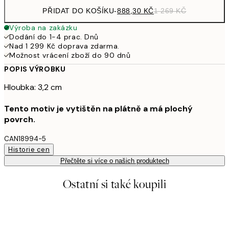
PŘIDAT DO KOŠÍKU
-
888,30 KČ
1 269 KČ
Výroba na zakázku
Dodání do 1-4 prac. Dnů
Nad 1 299 Kč doprava zdarma.
Možnost vrácení zboží do 90 dnů
POPIS VÝROBKU
Hloubka: 3,2 cm
Tento motiv je vytištěn na plátně a má plochý
povrch.
CAN18994-5
Historie cen
Přečtěte si více o našich produktech
Ostatní si také koupili